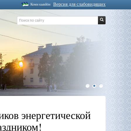
Версия для слабовидящих
Коми кывйöн
1
2
3
иков энергетической
аздником!