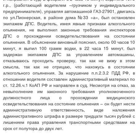
г.р., (работающий водителем –грузчиком у индивидуального
предпринимателя), управляя автомашиной ГАЗ-27901, двигаясь
по ул.Пионерская, в районе дома №33 «а», был остановлен
экипажем ДПС. Водитель, имея явные признаки алкогольного
опьянения, не выполнил законные требования инспекторов
ДПС о прохождении освидетельствования на состоянии
опьянения. В объяснении виновный пояснил, около 00 часов 10
минут, я выпил 100 грамм водки, в 22 часа 15 минут, был
задержан экипажем ДПС за управлением автомашины,
отказываюсь проходить проверку, так как не вижу в этом
смысла, так как не отрицаю, что нахожусь в состоянии
алкогольного опьянения. За нарушение п.п.2.3.2 ПДД РФ, в
отношении водителя составлен административный материал по
ст. 12.26.ч.1 КоАП РФ и направлен в суд. Несмотря на отказ, за
невыполнение им законного требования уполномоченного
должностного лица о прохождении медицинского
освидетельствования на состояние опьянения – он будет нести
административную ответственность, виде наложения
административного штрафа в размере тридцати тысяч рублей с
лишением права управления транспортными средствами на
срок от полутора до двух лет.