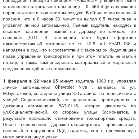
проведения проверки прибором «Алкотест» у водителя было
установлено алкогольное опьянение – 0, 563 mg/l содержания
паров алкоголя в выдыхаемом воздухе. В объяснении виновный
пояснил, что в 6 часов 30 минут он выпил 0,5 литра пива и
управлял личной автомашиной. Пьяный водитель, находясь в
весёлом настроении, выпив на дорожку не ожидал, что
совершит ДТП. В отношении него будет оформлен
административный материал по ст. 12.8. ч.1 КоАП РФ и
направлен в суд, что в соответствии с законом он будет лишён
права управления транспортом и при этом платить не малый
штраф, а также компенсировать материальный и моральный
вред за повреждённые автомашины.
1 февраля в 22 часа 25 минут
водитель 1980 г.р. управляя
личной автомашиной Chevrolet Niva , двигаясь по ул.
М.Булгаковой, со стороны улицы Ю.Гагарина, на пересечении с
улицей Социалистической, не предоставил преимущество в
движении автомашине ВАЗ-2115, которая двигалась по
ул.Социалистической, со стороны улицы Космонавтов, в
результате произошло столкновение транспортных средств.
После совершения дорожно-транспортного происшествия,
виновный в нарушении ПДД водитель, сел в проезжающую
мимо автомашину и уехал.