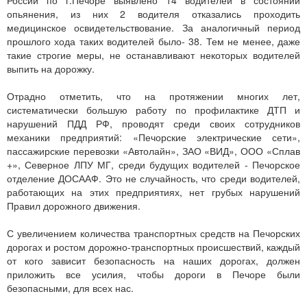
России по г.Печоре выявлено 14 водителей в состоянии
опьянения, из них 2 водителя отказались проходить
медицинское освидетельствование. За аналогичный период
прошлого хода таких водителей было- 38. Тем не менее, даже
такие строгие меры, не останавливают некоторых водителей
выпить на дорожку.
Отрадно отметить, что на протяжении многих лет,
систематически большую работу по профилактике ДТП и
нарушений ПДД РФ, проводят среди своих сотрудников
механики предприятий: «Печорские электрические сети»,
пассажирские перевозки «Автолайн», ЗАО «ВИД», ООО «Сплав
+», Северное ЛПУ МГ, среди будущих водителей - Печорское
отделение ДОСААФ. Это не случайность, что среди водителей,
работающих на этих предприятиях, нет грубых нарушений
Правил дорожного движения.
С увеличением количества транспортных средств на Печорских
дорогах и ростом дорожно-транспортных происшествий, каждый
от кого зависит безопасность на наших дорогах, должен
приложить все усилия, чтобы дороги в Печоре были
безопасными, для всех нас.