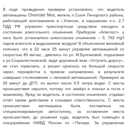
В ходе проведения проверки установлено, что водитель
автомашины Chevrolet Niva, житель п.Сыня Печорского района,
работающий монтажником в г.Усинске, в нарушении п.п. 2.7
ПДД РФ управлял транспортным средством находясь в
состоянии алкогольного опьянения. Прибором «Алкотест» у
него было установлено алкогольное опьянение – 0, 762 mg/l
паров алкоголя в выдыхаемом воздухе! В объяснении виновный
пояснил, что в 22 часа 25 минут управляя автомашиной со
скоростью 80 км/час., двигаясь по ул. М.Булгаковой, подъезжая
к ул.Социалистической, видя дорожный знак «Уступить дорогу»,
не стал тормозить, а решил проехать на большой скорости
через перекрёсток в прямом направлении, в результате
совершил столкновение с легковой автомашиной. Примерно за
30 минут до ДТП, он выпил около 0,5 литра водки. С места
происшествия скрылся, потому что замёрз и поехал в гости к
знакомому. Вряд ли водитель, в состоянии опьянения, отдавал
отчёт своим действиям и сознавал ответственность. С места
происшествия автомашина была поставлена на
специализированную автостоянку, за оставления места
происшествия, до решения суда, водитель был помещён в
спецприёмник ОМВД России по г.Печоре. За управление