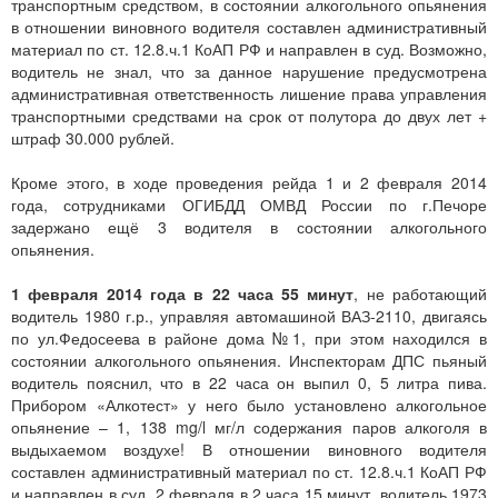
транспортным средством, в состоянии алкогольного опьянения
в отношении виновного водителя составлен административный
материал по ст. 12.8.ч.1 КоАП РФ и направлен в суд. Возможно,
водитель не знал, что за данное нарушение предусмотрена
административная ответственность лишение права управления
транспортными средствами на срок от полутора до двух лет +
штраф 30.000 рублей.
Кроме этого, в ходе проведения рейда 1 и 2 февраля 2014
года, сотрудниками ОГИБДД ОМВД России по г.Печоре
задержано ещё 3 водителя в состоянии алкогольного
опьянения.
1 февраля 2014 года в 22 часа 55 минут
, не работающий
водитель 1980 г.р., управляя автомашиной ВАЗ-2110, двигаясь
по ул.Федосеева в районе дома №1, при этом находился в
состоянии алкогольного опьянения. Инспекторам ДПС пьяный
водитель пояснил, что в 22 часа он выпил 0, 5 литра пива.
Прибором «Алкотест» у него было установлено алкогольное
опьянение – 1, 138 mg/l мг/л содержания паров алкоголя в
выдыхаемом воздухе! В отношении виновного водителя
составлен административный материал по ст. 12.8.ч.1 КоАП РФ
и направлен в суд. 2 февраля в 2 часа 15 минут, водитель 1973