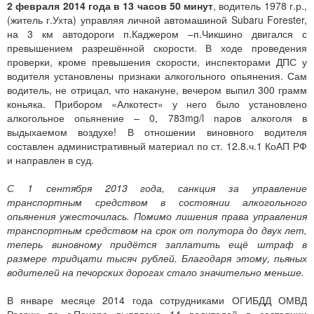
2 февраля 2014 года в 13 часов 50 минут
, водитель 1978 г.р.,
(житель г.Ухта) управляя личной автомашиной Subaru Forester,
на 3 км автодороги п.Каджером –п.Чикшино двигался с
превышением разрешённой скорости. В ходе проведения
проверки, кроме превышения скорости, инспекторами ДПС у
водителя установлены признаки алкогольного опьянения. Сам
водитель, не отрицал, что накануне, вечером выпил 300 грамм
коньяка. Прибором «Алкотест» у него было установлено
алкогольное опьянение – 0, 783mg/l паров алкоголя в
выдыхаемом воздухе! В отношении виновного водителя
составлен административный материал по ст. 12.8.ч.1 КоАП РФ
и направлен в суд.
С 1 сентября 2013 года, санкция за управление
транспортным средством в состоянии алкогольного
опьянения ужесточилась. Помимо лишения права управления
транспортным средством на срок от полутора до двух лет,
теперь виновному придётся заплатить ещё штраф в
размере тридцати тысяч рублей. Благодаря этому, пьяных
водителей на печорских дорогах стало значительно меньше.
В январе месяце 2014 года сотрудниками ОГИБДД ОМВД