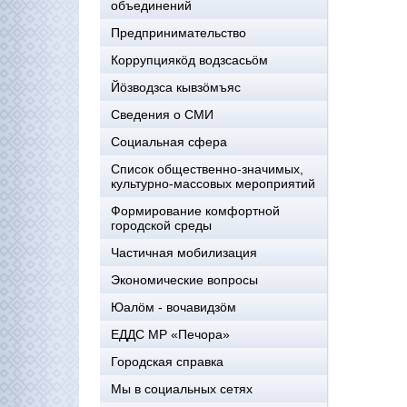
объединений
Предпринимательство
Коррупциякöд водзсасьöм
Йöзводзса кывзöмъяс
Сведения о СМИ
Социальная сфера
Список общественно-значимых,
культурно-массовых мероприятий
Формирование комфортной
городской среды
Частичная мобилизация
Экономические вопросы
Юалӧм - вочавидзӧм
ЕДДС МР «Печора»
Городская справка
Мы в социальных сетях