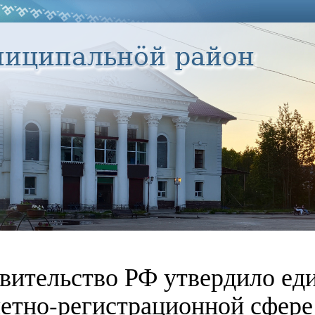
вительство РФ утвердило ед
четно-регистрационной сфере