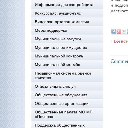
и подтоп
Информация для застройщика
местност
Конкурсъяс, аукционъяс
Видлалан-арталан комиссия
Меры поддержки
Муниципальные закупки
«
Все нов
Муниципальное имущество
Муниципальнӧй контроль
Comment
Муниципальнöй могмöс
Независимая система оценки
качества
Öтйöза видзчысянлун
Общественные обсуждения
Общественные организации
Общественная палата МО МР
«Печора»
Поддержка общественных