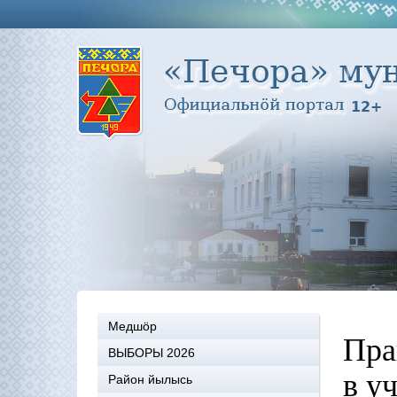
Медшöр
Пра
ВЫБОРЫ 2026
в у
Район йылысь