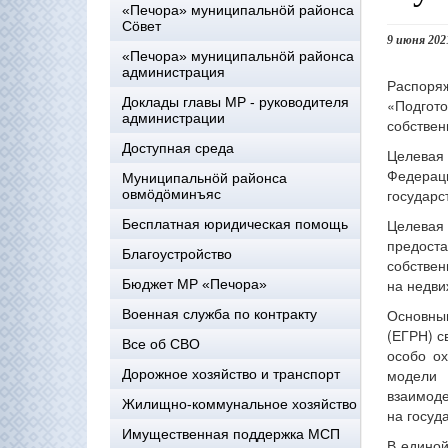
«Печора» муниципальнöй районса
Сöвет
9 июня 202
«Печора» муниципальнöй районса
администрация
Распоря
Доклады главы МР - руководителя
«Подгото
администрации
собствен
Доступная среда
Целевая 
Федераци
Муниципальнöй районса
государс
овмöдöминъяс
Целевая
Бесплатная юридическая помощь
предост
Благоустройство
собствен
на недви
Бюджет МР «Печора»
Основны
Военная служба по контракту
(ЕГРН) с
Все об СВО
особо ох
модели 
Дорожное хозяйство и транспорт
взаимоде
Жилищно-коммунальное хозяйство
на госуд
Имущественная поддержка МСП
В единой