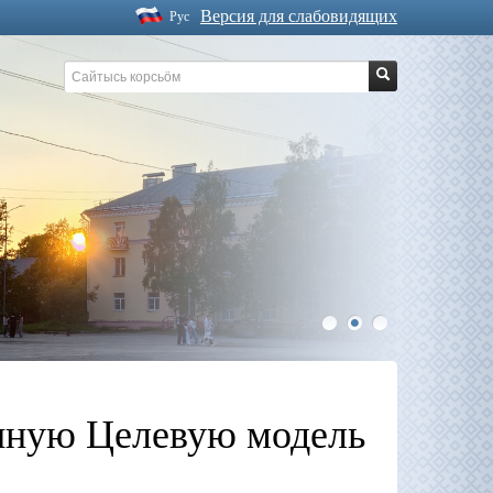
Версия для слабовидящих
Рус
1
2
3
иную Целевую модель