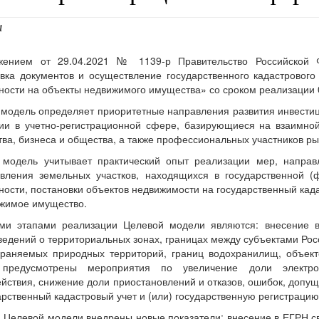
1
жением от 29.04.2021 № 1139-р Правительство Российской
вка документов и осуществление государственного кадастрового 
ности на объекты недвижимого имущества» со сроком реализации 0
модель определяет приоритетные направления развития инвестиц
и в учетно-регистрационной сфере, базирующиеся на взаимной
тва, бизнеса и общества, а также профессиональных участников р
 модель учитывает практический опыт реализации мер, напра
авления земельных участков, находящихся в государственной (
ности, постановки объектов недвижимости на государственный кад
жимое имущество.
ми этапами реализации Целевой модели являются: внесение в
ведений о территориальных зонах, границах между субъектами Рос
раняемых природных территорий, границ водохранилищ, объекто
предусмотрены мероприятия по увеличение доли электрон
йствия, снижение доли приостановлений и отказов, ошибок, доп
арственный кадастровый учет и (или) государственную регистрацию
 Целевой модели внедрены новые показатели: внесение в ЕГРН с