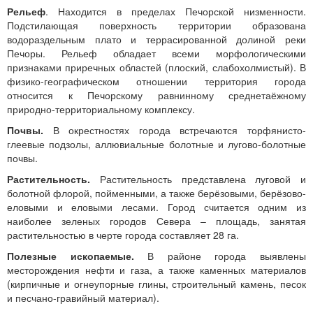
Рельеф
. Находится в пределах Печорской низменности.
Подстилающая поверхность территории образована
водораздельным плато и террасированной долиной реки
Печоры. Рельеф обладает всеми морфологическими
признаками приречных областей (плоский, слабохолмистый). В
физико-географическом отношении территория города
относится к Печорскому равнинному среднетаёжному
природно-территориальному комплексу.
Почвы.
В окрестностях города встречаются торфянисто-
глеевые подзолы, аллювиальные болотные и лугово-болотные
почвы.
Растительность.
Растительность представлена луговой и
болотной флорой, пойменными, а также берёзовыми, берёзово-
еловыми и еловыми лесами. Город считается одним из
наиболее зеленых городов Севера – площадь, занятая
растительностью в черте города составляет 28 га.
Полезные ископаемые.
В районе города выявлены
месторождения нефти и газа, а также каменных материалов
(кирпичные и огнеупорные глины, строительный камень, песок
и песчано-гравийный материал).