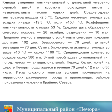
Климат
умеренно континентальный с длительной умеренно
суровой зимой и коротким прохладным летом с
незначительным числом жарких дней. Среднегодовая
температура воздуха −2,5 °C. Средняя месячная температура
воздуха января −19,3 °C, июля +15,4 °C. Коэффициент
континентальности климата 53 %. Средняя дата образования
снегового покрова — 26 октября, разрушения — 10 мая.
Продолжительность периода с устойчивым снеговым покровом
достигает 192 дня, безморозного — 70 дней, активной
вегетации — 73 дня. Сумма биологически активных температур
выше +10 °C — около 1100 °C. Среднегодовое количество
осадков около 580 мм. Зимой преобладает циклональный тип
погод, летом — антициклональный. Период белых ночей на
широте Печоры продолжается в течение 79 дней с 12 мая по 30
июля. Из-за сложного климата условия проживания на
территориях размещения города и прилегающих районов
приравнены к условиям Крайнего Севера.