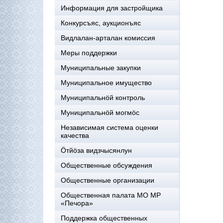
Информация для застройщика
Конкурсъяс, аукционъяс
Видлалан-арталан комиссия
Меры поддержки
Муниципальные закупки
Муниципальное имущество
Муниципальнӧй контроль
Муниципальнöй могмöс
Независимая система оценки
качества
Öтйöза видзчысянлун
Общественные обсуждения
Общественные организации
Общественная палата МО МР
«Печора»
Поддержка общественных