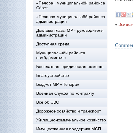
13 мая 201
«Печора» муниципальнöй районса
Сöвет
«Печора» муниципальнöй районса
администрация
«
Все нов
Доклады главы МР - руководителя
администрации
Доступная среда
Comment
Муниципальнöй районса
овмöдöминъяс
Бесплатная юридическая помощь
Благоустройство
Бюджет МР «Печора»
Военная служба по контракту
Все об СВО
Дорожное хозяйство и транспорт
Жилищно-коммунальное хозяйство
Имущественная поддержка МСП