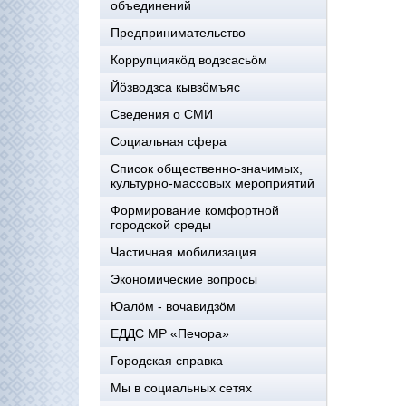
объединений
Предпринимательство
Коррупциякöд водзсасьöм
Йöзводзса кывзöмъяс
Сведения о СМИ
Социальная сфера
Список общественно-значимых,
культурно-массовых мероприятий
Формирование комфортной
городской среды
Частичная мобилизация
Экономические вопросы
Юалӧм - вочавидзӧм
ЕДДС МР «Печора»
Городская справка
Мы в социальных сетях