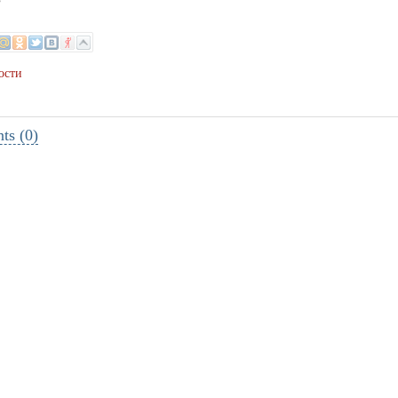
3
ости
s (0)