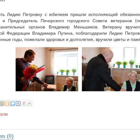
015
ить Лидию Петровну с юбилеем пришли исполняющий обязаннос
о и Председатель Печорского городского Совета ветеранов (
ранительных органов Владимир Меньшиков. Ветерану вручи
кой Федерации Владимира Путина, поблагодарили Лидию Петров
нные годы, пожелали здоровья и долголетия, вручили цветы и пам
ости
s (0)