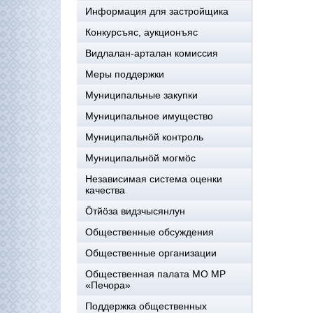
Информация для застройщика
Конкурсъяс, аукционъяс
Видлалан-арталан комиссия
Меры поддержки
Муниципальные закупки
Муниципальное имущество
Муниципальнӧй контроль
Муниципальнöй могмöс
Независимая система оценки
качества
Öтйöза видзчысянлун
Общественные обсуждения
Общественные организации
Общественная палата МО МР
«Печора»
Поддержка общественных