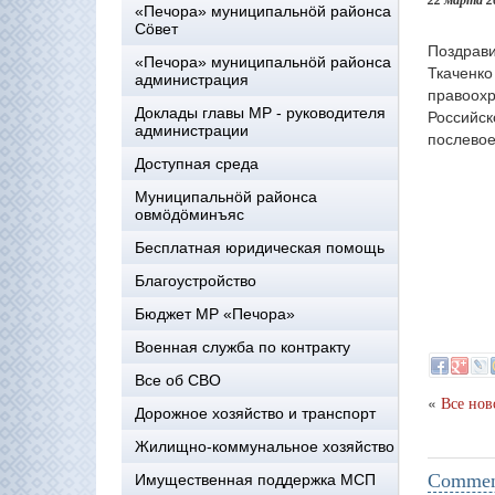
22 марта 2
«Печора» муниципальнöй районса
Сöвет
Поздрав
«Печора» муниципальнöй районса
Ткаченк
администрация
правоох
Доклады главы МР - руководителя
Российс
администрации
послевое
Доступная среда
Муниципальнöй районса
овмöдöминъяс
Бесплатная юридическая помощь
Благоустройство
Бюджет МР «Печора»
Военная служба по контракту
Все об СВО
«
Все нов
Дорожное хозяйство и транспорт
Жилищно-коммунальное хозяйство
Comment
Имущественная поддержка МСП