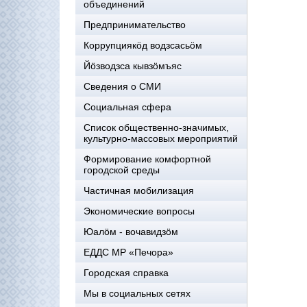
объединений
Предпринимательство
Коррупциякöд водзсасьöм
Йöзводзса кывзöмъяс
Сведения о СМИ
Социальная сфера
Список общественно-значимых,
культурно-массовых мероприятий
Формирование комфортной
городской среды
Частичная мобилизация
Экономические вопросы
Юалӧм - вочавидзӧм
ЕДДС МР «Печора»
Городская справка
Мы в социальных сетях