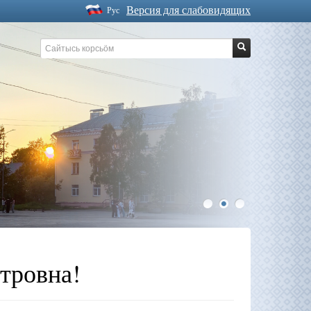
Версия для слабовидящих
Рус
1
2
3
тровна!