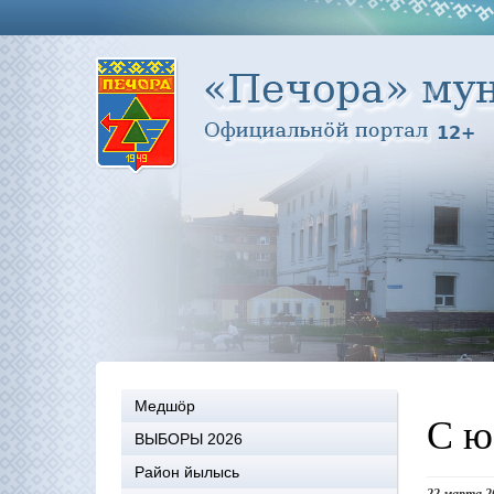
Медшöр
С ю
ВЫБОРЫ 2026
Район йылысь