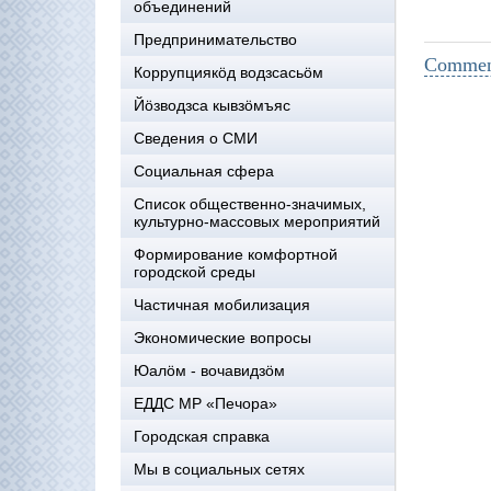
объединений
Предпринимательство
Comment
Коррупциякöд водзсасьöм
Йöзводзса кывзöмъяс
Сведения о СМИ
Социальная сфера
Список общественно-значимых,
культурно-массовых мероприятий
Формирование комфортной
городской среды
Частичная мобилизация
Экономические вопросы
Юалӧм - вочавидзӧм
ЕДДС МР «Печора»
Городская справка
Мы в социальных сетях