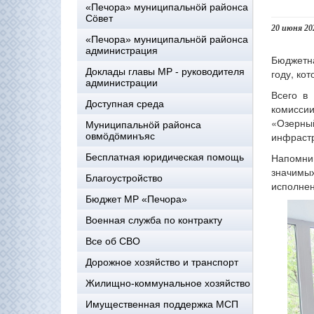
«Печора» муниципальнöй районса
Сöвет
20 июня 20
«Печора» муниципальнöй районса
администрация
Бюджетн
Доклады главы МР - руководителя
году, ко
администрации
Всего в
Доступная среда
комиссии
«Озерны
Муниципальнöй районса
инфрастр
овмöдöминъяс
Напомним
Бесплатная юридическая помощь
значимых
Благоустройство
исполнен
Бюджет МР «Печора»
Военная служба по контракту
Все об СВО
Дорожное хозяйство и транспорт
Жилищно-коммунальное хозяйство
Имущественная поддержка МСП