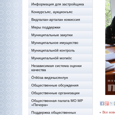
Информация для застройщика
Конкурсъяс, аукционъяс
Видлалан-арталан комиссия
Меры поддержки
Муниципальные закупки
Муниципальное имущество
Муниципальнӧй контроль
Муниципальнöй могмöс
Независимая система оценки
качества
Öтйöза видзчысянлун
Общественные обсуждения
Общественные организации
Общественная палата МО МР
«Печора»
«
Поддержка общественных
Все нов