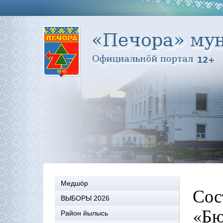
Медшöр
Сос
ВЫБОРЫ 2026
«Бю
Район йылысь