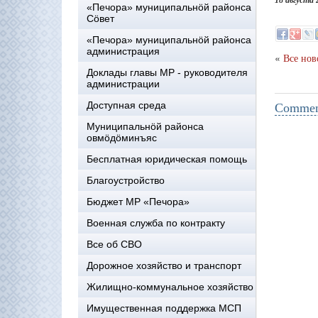
18 августа 
«Печора» муниципальнöй районса
Сöвет
«Печора» муниципальнöй районса
администрация
«
Все нов
Доклады главы МР - руководителя
администрации
Доступная среда
Comment
Муниципальнöй районса
овмöдöминъяс
Бесплатная юридическая помощь
Благоустройство
Бюджет МР «Печора»
Военная служба по контракту
Все об СВО
Дорожное хозяйство и транспорт
Жилищно-коммунальное хозяйство
Имущественная поддержка МСП