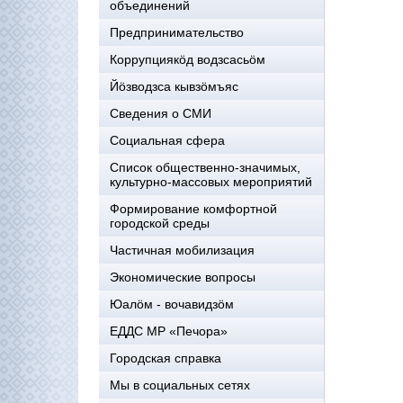
объединений
Предпринимательство
Коррупциякöд водзсасьöм
Йöзводзса кывзöмъяс
Сведения о СМИ
Социальная сфера
Список общественно-значимых,
культурно-массовых мероприятий
Формирование комфортной
городской среды
Частичная мобилизация
Экономические вопросы
Юалӧм - вочавидзӧм
ЕДДС МР «Печора»
Городская справка
Мы в социальных сетях