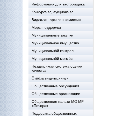
Информация для застройщика
Конкурсъяс, аукционъяс
Видлалан-арталан комиссия
Меры поддержки
Муниципальные закупки
Муниципальное имущество
Муниципальнӧй контроль
Муниципальнöй могмöс
Независимая система оценки
качества
Öтйöза видзчысянлун
Общественные обсуждения
Общественные организации
Общественная палата МО МР
«Печора»
Поддержка общественных