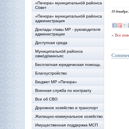
«Печора» муниципальнöй районса
Сöвет
19 декабря 
«Печора» муниципальнöй районса
администрация
Доклады главы МР - руководителя
администрации
«
Все нов
Доступная среда
Муниципальнöй районса
Comment
овмöдöминъяс
Бесплатная юридическая помощь
Благоустройство
Бюджет МР «Печора»
Военная служба по контракту
Все об СВО
Дорожное хозяйство и транспорт
Жилищно-коммунальное хозяйство
Имущественная поддержка МСП