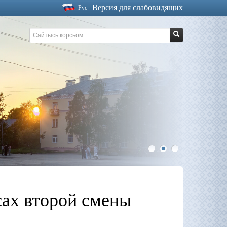
Версия для слабовидящих
Рус
1
2
3
сах второй смены