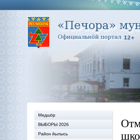
Медшöр
Отм
ВЫБОРЫ 2026
шко
Район йылысь