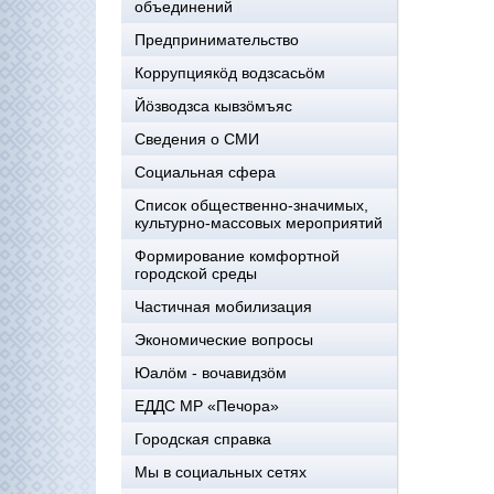
объединений
Предпринимательство
Коррупциякöд водзсасьöм
Йöзводзса кывзöмъяс
Сведения о СМИ
Социальная сфера
Список общественно-значимых,
культурно-массовых мероприятий
Формирование комфортной
городской среды
Частичная мобилизация
Экономические вопросы
Юалӧм - вочавидзӧм
ЕДДС МР «Печора»
Городская справка
Мы в социальных сетях