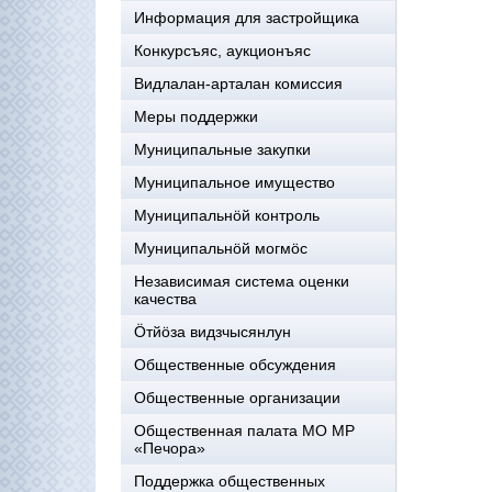
Информация для застройщика
Конкурсъяс, аукционъяс
Видлалан-арталан комиссия
Меры поддержки
Муниципальные закупки
Муниципальное имущество
Муниципальнӧй контроль
Муниципальнöй могмöс
Независимая система оценки
качества
Öтйöза видзчысянлун
Общественные обсуждения
Общественные организации
Общественная палата МО МР
«Печора»
Поддержка общественных