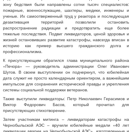
зону бедствия были направлены сотни тысяч специалистов:
пожарные, военнослужащие, шахтеры, медики, инженеры и
ученые. Их самоотверженный труд у реактора и последующая
дезактивация территорий позволили остановить
распространение радиации и предотвратить еще более
тяжелые последствия. Подвиг ликвидаторов, ценой здоровья и
жизней остановивших развитие катастрофы, навсегда вписан в
историю как пример высшего гражданского долга и
профессионализма.
К присутствующим обратился глава муниципального района
«Печора» — руководитель администрации Олег Иванович
Шутов. В своем выступлении он подчеркнул, что юбилейная
дата служит не просто календарным ориентиром, а важнейшим
импульсом для сохранения исторической правды и укрепления
системы социальной поддержки ветеранов.
Также выступили ликвидаторы: Петр Николаевич Герасимов и
Виктор Федорович Басов, который прочитал для
присутствующих стихотворение.
Затем участникам митинга – ликвидаторам катастрофы на
Чернобыльской АЭС – вручили юбилейные медали «40 лет
ликвидации аварии на Чернобыльской АЭС», изготовленные и