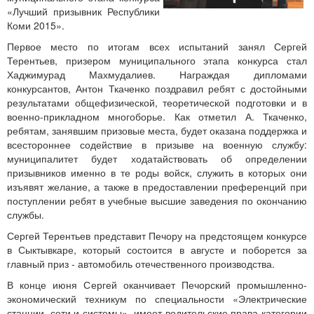
«Лучший призывник Республики
Коми 2015».
Первое место по итогам всех испытаний занял Сергей
Терентьев, призером муниципального этапа конкурса стал
Хаджимурад Махмудалиев. Награждая дипломами
конкурсантов, Антон Ткаченко поздравил ребят с достойными
результатами общефизической, теоретической подготовки и в
военно-прикладном многоборье. Как отметил А. Ткаченко,
ребятам, занявшим призовые места, будет оказана поддержка и
всестороннее содействие в призыве на военную службу:
муниципалитет будет ходатайствовать об определении
призывников именно в те роды войск, служить в которых они
изъявят желание, а также в предоставлении преференций при
поступлении ребят в учебные высшие заведения по окончанию
службы.
Сергей Терентьев представит Печору на предстоящем конкурсе
в Сыктывкаре, который состоится в августе и поборется за
главный приз - автомобиль отечественного производства.
В конце июня Сергей оканчивает Печорский промышленно-
экономический техникум по специальности «Электрические
станции, сети и системы», имеет водительские права категории