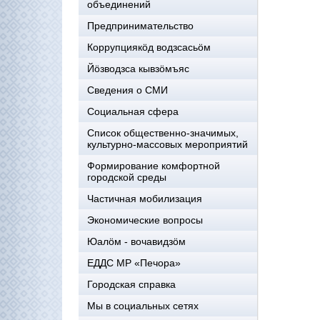
объединений
Предпринимательство
Коррупциякöд водзсасьöм
Йöзводзса кывзöмъяс
Сведения о СМИ
Социальная сфера
Список общественно-значимых,
культурно-массовых мероприятий
Формирование комфортной
городской среды
Частичная мобилизация
Экономические вопросы
Юалӧм - вочавидзӧм
ЕДДС МР «Печора»
Городская справка
Мы в социальных сетях