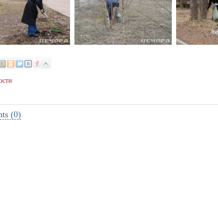
ости
s (0)