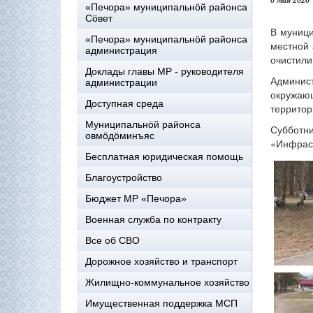
8 мая 2026
«Печора» муниципальнöй районса
Сöвет
В муници
«Печора» муниципальнöй районса
местной 
администрация
очистили
Доклады главы МР - руководителя
Админист
администрации
окружаю
Доступная среда
территор
Муниципальнöй районса
Субботни
овмöдöминъяс
«Инфраст
Бесплатная юридическая помощь
Благоустройство
Бюджет МР «Печора»
Военная служба по контракту
Все об СВО
Дорожное хозяйство и транспорт
Жилищно-коммунальное хозяйство
Имущественная поддержка МСП