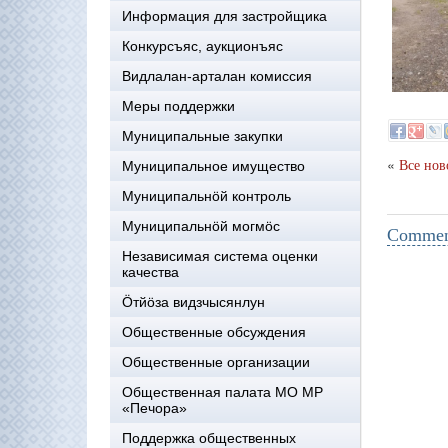
Информация для застройщика
Конкурсъяс, аукционъяс
Видлалан-арталан комиссия
Меры поддержки
Муниципальные закупки
«
Муниципальное имущество
Все нов
Муниципальнӧй контроль
Муниципальнöй могмöс
Comment
Независимая система оценки
качества
Öтйöза видзчысянлун
Общественные обсуждения
Общественные организации
Общественная палата МО МР
«Печора»
Поддержка общественных