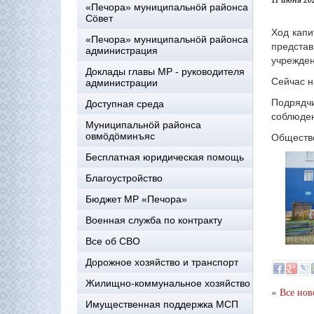
11 июня 20
«Печора» муниципальнöй районса
Сöвет
Ход капи
«Печора» муниципальнöй районса
предста
администрация
учрежден
Доклады главы МР - руководителя
Сейчас н
администрации
Подрядч
Доступная среда
соблюден
Муниципальнöй районса
Обществе
овмöдöминъяс
Бесплатная юридическая помощь
Благоустройство
Бюджет МР «Печора»
Военная служба по контракту
Все об СВО
Дорожное хозяйство и транспорт
Жилищно-коммунальное хозяйство
«
Все нов
Имущественная поддержка МСП