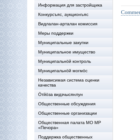
Информация для застройщика
Comment
Конкурсъяс, аукционъяс
Видлалан-арталан комиссия
Меры поддержки
Муниципальные закупки
Муниципальное имущество
Муниципальнӧй контроль
Муниципальнöй могмöс
Независимая система оценки
качества
Öтйöза видзчысянлун
Общественные обсуждения
Общественные организации
Общественная палата МО МР
«Печора»
Поддержка общественных