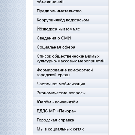
объединений
Предпринимательство
Коррупциякöд водзсасьöм
Йöзводзса кывзöмъяс
Сведения о СМИ
Социальная сфера
Список общественно-значимых,
культурно-массовых мероприятий
Формирование комфортной
городской среды
Частичная мобилизация
Экономические вопросы
Юалӧм - вочавидзӧм
ЕДДС МР «Печора»
Городская справка
Мы в социальных сетях