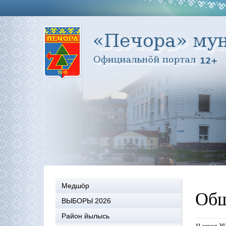
Медшöр
Общ
ВЫБОРЫ 2026
Район йылысь