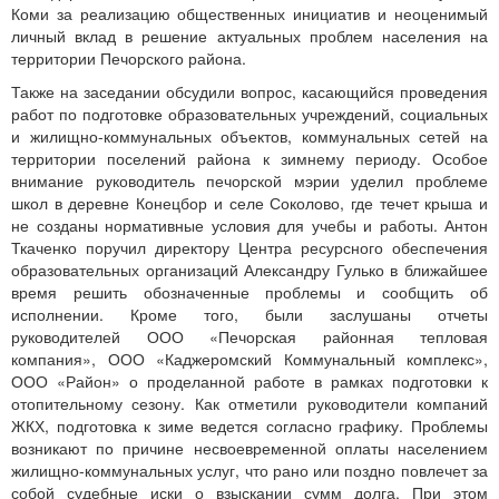
Коми за реализацию общественных инициатив и неоценимый
личный вклад в решение актуальных проблем населения на
территории Печорского района.
Также на заседании обсудили вопрос, касающийся проведения
работ по подготовке образовательных учреждений, социальных
и жилищно-коммунальных объектов, коммунальных сетей на
территории поселений района к зимнему периоду. Особое
внимание руководитель печорской мэрии уделил проблеме
школ в деревне Конецбор и селе Соколово, где течет крыша и
не созданы нормативные условия для учебы и работы. Антон
Ткаченко поручил директору Центра ресурсного обеспечения
образовательных организаций Александру Гулько в ближайшее
время решить обозначенные проблемы и сообщить об
исполнении. Кроме того, были заслушаны отчеты
руководителей ООО «Печорская районная тепловая
компания», ООО «Каджеромский Коммунальный комплекс»,
ООО «Район» о проделанной работе в рамках подготовки к
отопительному сезону. Как отметили руководители компаний
ЖКХ, подготовка к зиме ведется согласно графику. Проблемы
возникают по причине несвоевременной оплаты населением
жилищно-коммунальных услуг, что рано или поздно повлечет за
собой судебные иски о взыскании сумм долга. При этом