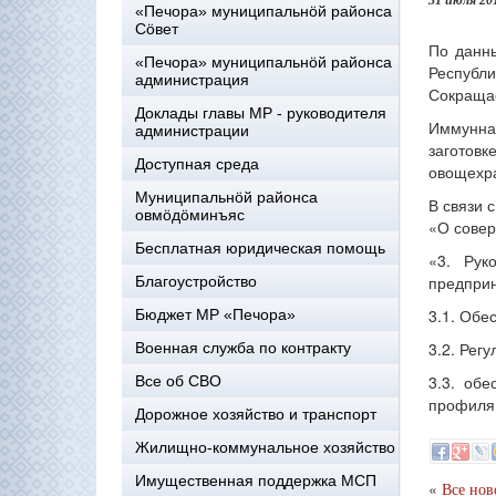
31 июля 20
«Печора» муниципальнöй районса
Сöвет
По данн
«Печора» муниципальнöй районса
Республ
администрация
Сокращае
Доклады главы МР - руководителя
Иммунна
администрации
заготовк
Доступная среда
овощехра
Муниципальнöй районса
В связи 
овмöдöминъяс
«О совер
Бесплатная юридическая помощь
«3. Рук
предприн
Благоустройство
3.1. Обе
Бюджет МР «Печора»
3.2. Рег
Военная служба по контракту
3.3. об
Все об СВО
профиля,
Дорожное хозяйство и транспорт
Жилищно-коммунальное хозяйство
Имущественная поддержка МСП
«
Все нов