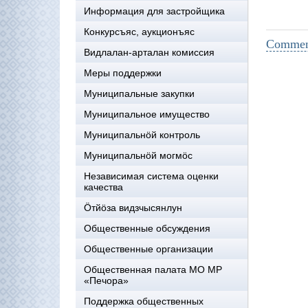
Информация для застройщика
Конкурсъяс, аукционъяс
Comment
Видлалан-арталан комиссия
Меры поддержки
Муниципальные закупки
Муниципальное имущество
Муниципальнӧй контроль
Муниципальнöй могмöс
Независимая система оценки
качества
Öтйöза видзчысянлун
Общественные обсуждения
Общественные организации
Общественная палата МО МР
«Печора»
Поддержка общественных