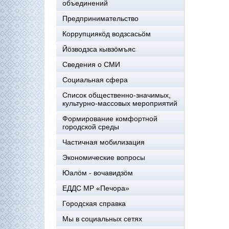
объединений
Предпринимательство
Коррупциякöд водзсасьöм
Йöзводзса кывзöмъяс
Сведения о СМИ
Социальная сфера
Список общественно-значимых,
культурно-массовых мероприятий
Формирование комфортной
городской среды
Частичная мобилизация
Экономические вопросы
Юалӧм - вочавидзӧм
ЕДДС МР «Печора»
Городская справка
Мы в социальных сетях