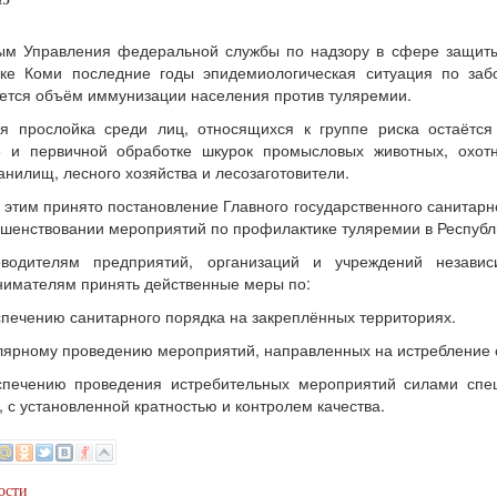
15
ым Управления федеральной службы по надзору в сфере защиты 
ике Коми последние годы эпидемиологическая ситуация по заб
тся объём иммунизации населения против туляремии.
я прослойка среди лиц, относящихся к группе риска остаётс
е и первичной обработке шкурок промысловых животных, охотн
нилищ, лесного хозяйства и лесозаготовители.
с этим принято постановление Главного государственного санитарно
шенствовании мероприятий по профилактике туляремии в Республ
оводителям предприятий, организаций и учреждений незави
имателям принять действенные меры по:
спечению санитарного порядка на закреплённых территориях.
улярному проведению мероприятий, направленных на истребление 
еспечению проведения истребительных мероприятий силами спе
 с установленной кратностью и контролем качества.
ости