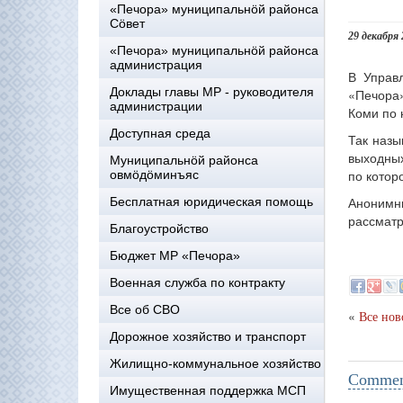
«Печора» муниципальнöй районса
Сöвет
29 декабря 
«Печора» муниципальнöй районса
администрация
В Управ
Доклады главы МР - руководителя
«Печора»
администрации
Коми по 
Доступная среда
Так назы
выходных
Муниципальнöй районса
по котор
овмöдöминъяс
Анонимн
Бесплатная юридическая помощь
рассматр
Благоустройство
Бюджет МР «Печора»
Военная служба по контракту
Все об СВО
«
Все нов
Дорожное хозяйство и транспорт
Жилищно-коммунальное хозяйство
Comment
Имущественная поддержка МСП