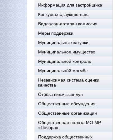
Информация для застройщика
Конкурсъяс, аукционъяс
Видлалан-арталан комиссия
Меры поддержки
Муниципальные закупки
Муниципальное имущество
Муниципальнӧй контроль
Муниципальнöй могмöс
Независимая система оценки
качества
Öтйöза видзчысянлун
Общественные обсуждения
Общественные организации
Общественная палата МО МР
«Печора»
Поддержка общественных