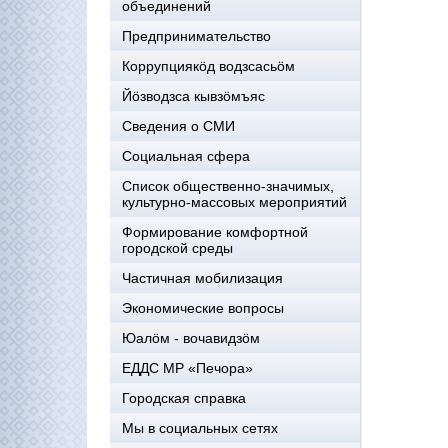
объединений
Предпринимательство
Коррупциякöд водзсасьöм
Йöзводзса кывзöмъяс
Сведения о СМИ
Социальная сфера
Список общественно-значимых,
культурно-массовых мероприятий
Формирование комфортной
городской среды
Частичная мобилизация
Экономические вопросы
Юалӧм - вочавидзӧм
ЕДДС МР «Печора»
Городская справка
Мы в социальных сетях