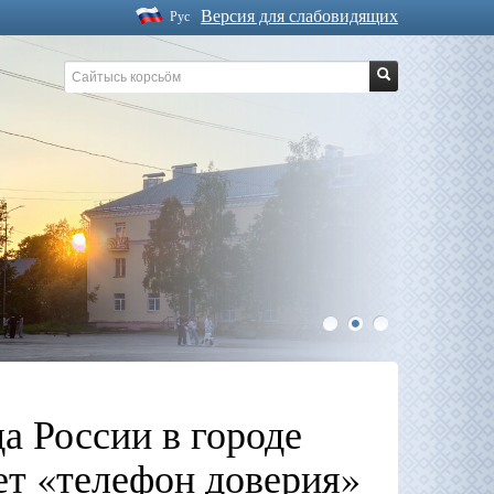
Версия для слабовидящих
Рус
1
2
3
а России в городе
ет «телефон доверия»