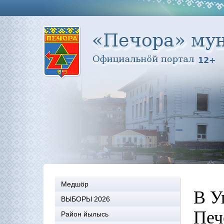
Медшöр
В У
ВЫБОРЫ 2026
Печ
Район йылысь