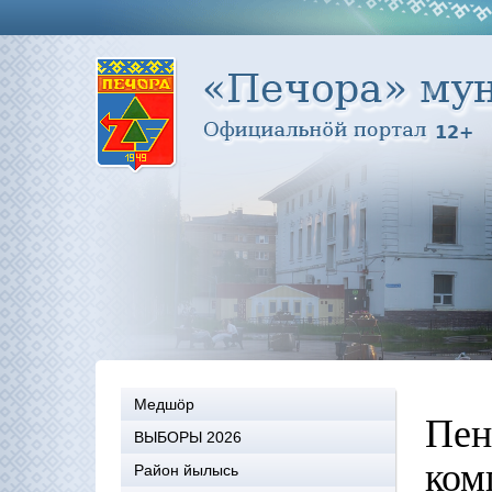
Медшöр
Пен
ВЫБОРЫ 2026
ком
Район йылысь