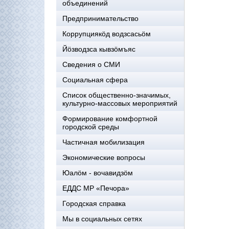
объединений
Предпринимательство
Коррупциякöд водзсасьöм
Йöзводзса кывзöмъяс
Сведения о СМИ
Социальная сфера
Список общественно-значимых,
культурно-массовых мероприятий
Формирование комфортной
городской среды
Частичная мобилизация
Экономические вопросы
Юалӧм - вочавидзӧм
ЕДДС МР «Печора»
Городская справка
Мы в социальных сетях