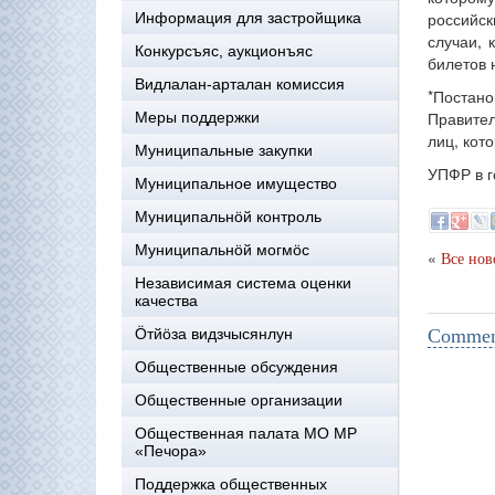
российск
Информация для застройщика
случаи, 
Конкурсъяс, аукционъяс
билетов 
Видлалан-арталан комиссия
*Постан
Правител
Меры поддержки
лиц, кот
Муниципальные закупки
УПФР в г
Муниципальное имущество
Муниципальнӧй контроль
Муниципальнöй могмöс
«
Все нов
Независимая система оценки
качества
Öтйöза видзчысянлун
Comment
Общественные обсуждения
Общественные организации
Общественная палата МО МР
«Печора»
Поддержка общественных