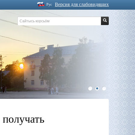
Версия для слабовидящих
Рус
1
2
3
 получать