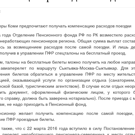
6
ры Коми предпочитают получать компенсацию расходов поездки
 года Отделение Пенсионного фонда РФ по РК возместило расхо
неработающих пенсионеров региона. Общая сумма выплат состав
ись за возмещением расходов после самой поездки. И лишь де
 получив в управлении ПФР спецталоны на бесплатный проезд.
, талоны на бесплатные билеты можно получить на любое напра
 авиаперелет по маршруту Сыктывка-Москва-Сыктывкар. Для 
тения билетов обратиться в управление ПФР по месту житель
ацией, оказывающей услуги по организации отдыха (санаторием
еской базой, туристическим агентством). В случае если отдых нео
вить документ, оформленный физическим лицом, у которого б
о справку, должна быть заверена нотариально). После приезда с
ам, не надо приходить в Пенсионный фонд.
нсионер желает получить компенсацию после самой поездки,
ие ПФР проездные билеты.
также, что с 22 марта 2016 года вступило в силу Постановление
у перелет неработающего пенсионера-северянина к месту отд