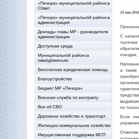
«Печора» муниципальнöй районса
Сöвет
24 мая 201
«Печора» муниципальнöй районса
администрация
Пенсионе
Доклады главы МР - руководителя
С начала
администрации
тысячам 
Доступная среда
обратил
поездки,
Муниципальнöй районса
овмöдöминъяс
Напомним
а также
Бесплатная юридическая помощь
приобре
Благоустройство
организ
туристич
Бюджет МР «Печора»
предста
Военная служба по контракту
выдавшег
по талон
Все об СВО
Если пе
Дорожное хозяйство и транспорт
управлен
Жилищно-коммунальное хозяйство
Отметим 
Имущественная поддержка МСП
котором