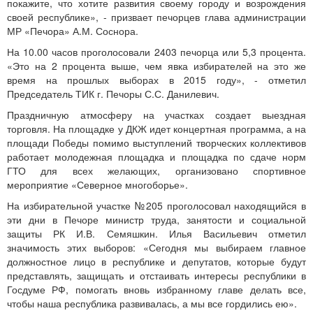
покажите, что хотите развития своему городу и возрождения
своей республике», - призвает печорцев глава администрации
МР «Печора» А.М. Соснора.
На 10.00 часов проголосовали 2403 печорца или 5,3 процента.
«Это на 2 процента выше, чем явка избирателей на это же
время на прошлых выборах в 2015 году», - отметил
Председатель ТИК г. Печоры С.С. Данилевич.
Праздничную атмосферу на участках создает выездная
торговля. На площадке у ДКЖ идет концертная программа, а на
площади Победы помимо выступлений творческих коллективов
работает молодежная площадка и площадка по сдаче норм
ГТО для всех желающих, организовано спортивное
мероприятие «Северное многоборье».
На избирательной участке №205 проголосовал находящийся в
эти дни в Печоре министр труда, занятости и социальной
защиты РК И.В. Семяшкин. Илья Васильевич отметил
значимость этих выборов: «Сегодня мы выбираем главное
должностное лицо в республике и депутатов, которые будут
представлять, защищать и отстаивать интересы республики в
Госдуме РФ, помогать вновь избранному главе делать все,
чтобы наша республика развивалась, а мы все гордились ею».