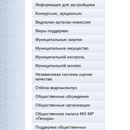
Информация для застройщика
Конкурсъяс, аукционъяс
Видлалан-арталан комиссия
Меры поддержки
Муниципальные закупки
Муниципальное имущество
Муниципальнӧй контроль
Муниципальнöй могмöс
Независимая система оценки
качества
Öтйöза видзчысянлун
Общественные обсуждения
Общественные организации
Общественная палата МО МР
«Печора»
Поддержка общественных