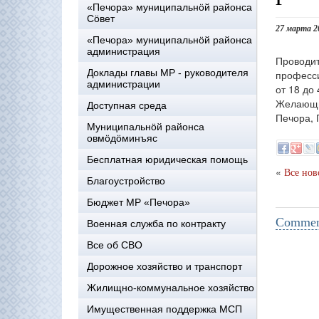
«Печора» муниципальнöй районса
Сöвет
27 марта 2
«Печора» муниципальнöй районса
администрация
Проводи
Доклады главы МР - руководителя
професси
администрации
от 18 до
Желающим
Доступная среда
Печора, 
Муниципальнöй районса
овмöдöминъяс
Бесплатная юридическая помощь
«
Все нов
Благоустройство
Бюджет МР «Печора»
Comment
Военная служба по контракту
Все об СВО
Дорожное хозяйство и транспорт
Жилищно-коммунальное хозяйство
Имущественная поддержка МСП