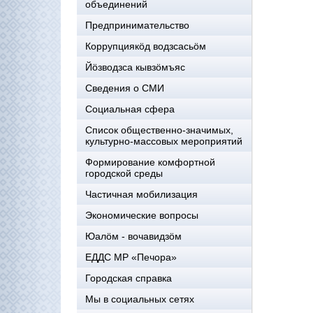
объединений
Предпринимательство
Коррупциякöд водзсасьöм
Йöзводзса кывзöмъяс
Сведения о СМИ
Социальная сфера
Список общественно-значимых,
культурно-массовых мероприятий
Формирование комфортной
городской среды
Частичная мобилизация
Экономические вопросы
Юалӧм - вочавидзӧм
ЕДДС МР «Печора»
Городская справка
Мы в социальных сетях