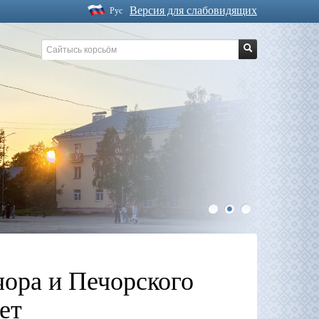
Версия для слабовидящих
Рус
1
2
3
чора и Печорского
ет