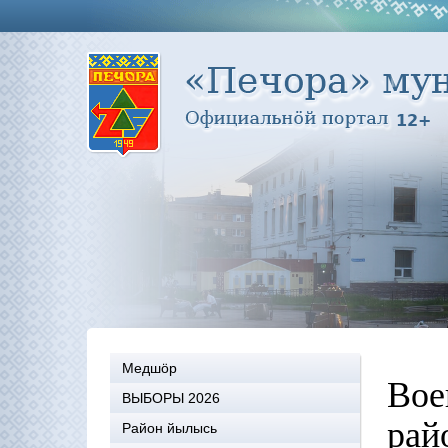
Медшöр
Вое
ВЫБОРЫ 2026
рай
Район йылысь