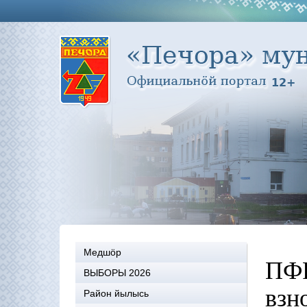
Медшöр
ПФР
ВЫБОРЫ 2026
взн
Район йылысь