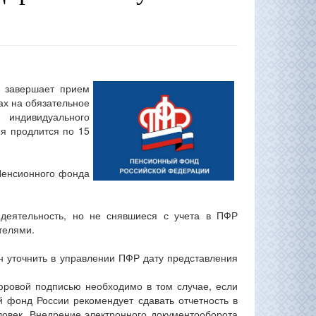
 завершает прием
ах на обязательное
ндивидуального
ия продлится по 15
Пенсионного фонда
 деятельность, но не снявшиеся с учета в ПФР
телями.
н уточнить в управлении ПФР дату представления
ифровой подписью необходимо в том случае, если
й фонд России рекомендует сдавать отчетность в
ловек. Внедрение электронного документооборота