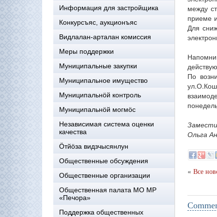
между ст
Информация для застройщика
приеме и
Конкурсъяс, аукционъяс
Для сниж
электрон
Видлалан-арталан комиссия
Меры поддержки
Напомни
действую
Муниципальные закупки
По возн
Муниципальное имущество
ул.О.Кош
взаимод
Муниципальнӧй контроль
понедель
Муниципальнöй могмöс
Замести
Независимая система оценки
качества
Ольга А
Öтйöза видзчысянлун
Общественные обсуждения
«
Все нов
Общественные организации
Общественная палата МО МР
«Печора»
Comment
Поддержка общественных