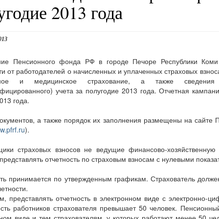
угодие 2013 года
013
ние Пенсионного фонда РФ в городе Печоре Республики Коми
ти от работодателей о начисленных и уплаченных страховых взнос
нное и медицинское страхование, а также сведения и
фицированного) учета за полугодие 2013 года. Отчетная кампан
013 года.
кументов, а также порядок их заполнения размещены на сайте 
w.pfrf.ru
).
щики страховых взносов не ведущие финансово-хозяйственную
представлять отчетность по страховым взносам с нулевыми показа
ть принимается по утвержденным графикам. Страхователь долже
четности.
, представлять отчетность в электронном виде с электронно-ц
сть работников страхователя превышает 50 человек. Пенсионны
ном виде и тем страхователям, у которых работают менее 50 че