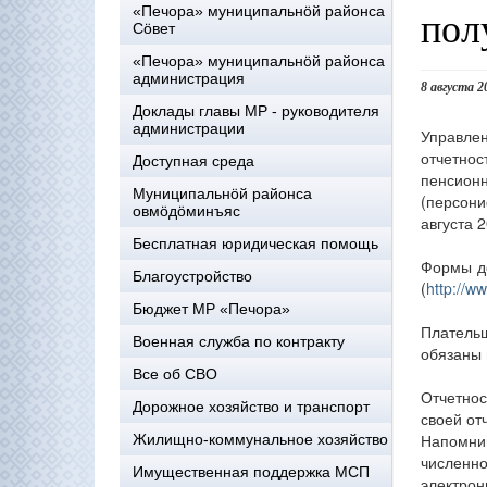
пол
«Печора» муниципальнöй районса
Сöвет
«Печора» муниципальнöй районса
администрация
8 августа 2
Доклады главы МР - руководителя
администрации
Управле
отчетнос
Доступная среда
пенсио
Муниципальнöй районса
(персони
овмöдöминъяс
августа 2
Бесплатная юридическая помощь
Формы до
Благоустройство
(
http://ww
Бюджет МР «Печора»
Платель
Военная служба по контракту
обязаны 
Все об СВО
Отчетнос
Дорожное хозяйство и транспорт
своей от
Напомним
Жилищно-коммунальное хозяйство
численно
Имущественная поддержка МСП
электрон