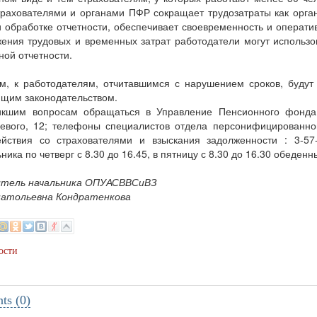
рахователями и органами ПФР сокращает трудозатраты как орга
 обработке отчетности, обеспечивает своевременность и операти
ения трудовых и временных затрат работодатели могут исполь
ной отчетности.
м, к работодателям, отчитавшимся с нарушением сроков, будут
щим законодательством.
икшим вопросам обращаться в Управление Пенсионного фонда 
евого, 12; телефоны специалистов отдела персонифицированног
ействия со страхователями и взыскания задолженности : 3-5
ника по четверг с 8.30 до 16.45, в пятницу с 8.30 до 16.30 обеденн
тель начальника ОПУАСВВСиВЗ
натольевна Кондратенкова
ости
s (0)