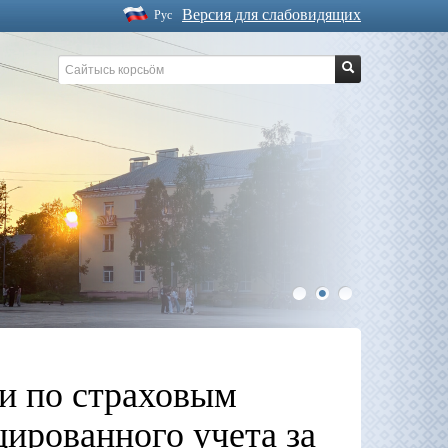
Версия для слабовидящих
Рус
1
2
3
и по страховым
ированного учета за