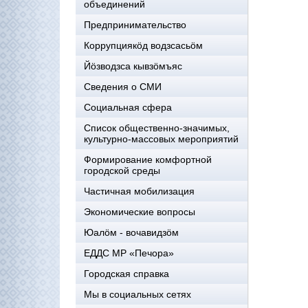
объединений
Предпринимательство
Коррупциякöд водзсасьöм
Йöзводзса кывзöмъяс
Сведения о СМИ
Социальная сфера
Список общественно-значимых,
культурно-массовых мероприятий
Формирование комфортной
городской среды
Частичная мобилизация
Экономические вопросы
Юалӧм - вочавидзӧм
ЕДДС МР «Печора»
Городская справка
Мы в социальных сетях