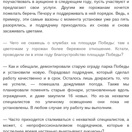
поучаствовать в аукционе в следующем году, пусть участвуют и
предлагают свои услуги. Другим же горожанам хочется
пожелать беречь Печору и поддерживать в ней порядок. Ведь, к
примеру, эти самые вазоны с момента установки уже раз пять
разорялись, и подрядчику приходилось их снова и снова
засаживать цветами.
— Чего не скажешь о клумбах на площади Победы: там к
цветочкам у горожан более бережное отношение. Кстати,
проводили ли в этом году благоустройство площади Победы?
— Как и обещали, демонтировали старую ограду парка Победы
и установили новую. Порадовал подрядчик, который сделал
работу качественно и в срок. Осталось лишь докрасить то, что
не успели, — помешала дождливая погода. Также мы
планировали поменять старые фонари, установленные вдоль
ограждения, и даже закупили 16 новых. Но из-за нехватки
специалистов по уличному освещению они пока не
установлены. В любом случае эту работу мы выполним.
— Часто приходится сталкиваться с нехваткой специалистов, а
может, с непрофессионализмом подрядчиков, которые в
последнее время частенько выигрывают аукционы?