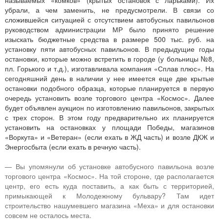
называемых «комков» (крытых остановок с ларьками). Их
убрали, а чем заменить, не предусмотрели. В связи со
сложившейся ситуацией с отсутствием автобусных павильонов
руководством администрации МР было принято решение
изыскать бюджетные средства в размере 500 тыс. руб. на
установку пяти автобусных павильонов. В предыдущие годы
остановки, которые можно встретить в городе (у больницы №8,
пл. Горького и т.д.), изготавливала компания «Сплав плюс». На
сегодняшний день в наличии у нее имеется еще две крытые
остановки подобного образца, которые планируется в первую
очередь установить возле торгового центра «Космос». Далее
будет объявлен аукцион по изготовлению павильонов, закрытых
с трех сторон. В этом году предварительно их планируется
установить на остановках у площади Победы, магазинов
«Воркута» и «Ветеран» (если ехать в ЖД часть) и возле ДКЖ и
Энергосбыта (если ехать в речную часть).
— Вы упомянули об установке автобусного павильона возле
торгового центра «Космос». На той стороне, где располагается
центр, его есть куда поставить, а как быть с территорией,
примыкающей к Молодежному бульвару? Там идет
строительство нашумевшего магазина «Меха» и для остановки
совсем не осталось места.