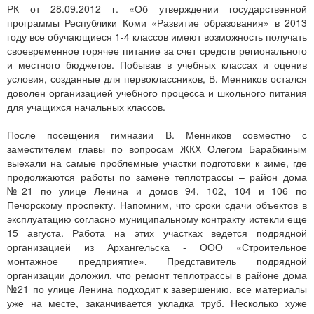
РК от 28.09.2012 г. «Об утверждении государственной
программы Республики Коми «Развитие образования» в 2013
году все обучающиеся 1-4 классов имеют возможность получать
своевременное горячее питание за счет средств регионального
и местного бюджетов. Побывав в учебных классах и оценив
условия, созданные для первоклассников, В. Менников остался
доволен организацией учебного процесса и школьного питания
для учащихся начальных классов.
После посещения гимназии В. Менников совместно с
заместителем главы по вопросам ЖКХ Олегом Барабкиным
выехали на самые проблемные участки подготовки к зиме, где
продолжаются работы по замене теплотрассы – район дома
№21 по улице Ленина и домов 94, 102, 104 и 106 по
Печорскому проспекту. Напомним, что сроки сдачи объектов в
эксплуатацию согласно муниципальному контракту истекли еще
15 августа. Работа на этих участках ведется подрядной
организацией из Архангельска - ООО «Строительное
монтажное предприятие». Представитель подрядной
организации доложил, что ремонт теплотрассы в районе дома
№21 по улице Ленина подходит к завершению, все материалы
уже на месте, заканчивается укладка труб. Несколько хуже