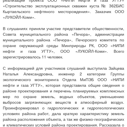
реализации проекта ООО «НИПИ нефти и газа УГТУ»
«Строительство эксплуатационных скважин куста № 362БИС
Кыртаельского нефтяного месторождения». Заказчик ООО
«ЛУКОЙЛ-Коми».
В слушаниях приняли участие представители общественности,
Совета муниципального района «Печора», администрации
муниципального района «Печора», Печорского комитета по
охране окружающей среды Минприроды РК, ООО «НИПИ
нефти и газа УГТУ», ООО «ЛУКОЙЛ-Коми». Всего
зарегистрировалось 11 человек.
С информацией для участников слушаний выступила Зайцева
Наталья Александровна, инженер 2 категории Группы
экологического мониторинга Отдела МиПЭБ ООО «НИПИ
нефти и газа УГТУ», которая представила общие сведения о
районе проектирования и перечень планируемых комплексных
мер по охране земель, водных объектов, уменьшению
выбросов загрязняющих веществ в атмосферный воздух.
Проинформировал о гидрологических и гидрогеологических
условиях района работ, дала краткую характеристику земель
района расположения объекта, а так же физико-географических
и климатических условий района проектирования. Рассказала о