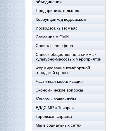
объединений
Предпринимательство
Коррупциякöд водзсасьöм
Йöзводзса кывзöмъяс
Сведения о СМИ
Социальная сфера
Список общественно-значимых,
культурно-массовых мероприятий
Формирование комфортной
городской среды
Частичная мобилизация
Экономические вопросы
Юалӧм - вочавидзӧм
ЕДДС МР «Печора»
Городская справка
Мы в социальных сетях