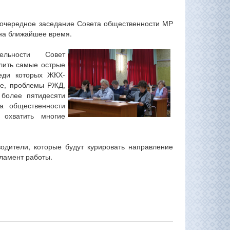
 очередное заседание Совета общественности МР
на ближайшее время.
льности Совет
лить самые острые
еди которых ЖКХ-
ие, проблемы РЖД,
 более пятидесяти
а общественности
 охватить многие
дители, которые будут курировать направление
гламент работы.