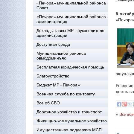
9 октября 
«Печора» муниципальнöй районса
Сöвет
8 октяб
«Печора» муниципальнöй районса
«Печора»
администрация
Доклады главы МР - руководителя
администрации
Доступная среда
Муниципальнöй районса
овмöдöминъяс
Бесплатная юридическая помощь
актуальн
Благоустройство
Решение
Бюджет МР «Печора»
деятельн
Военная служба по контракту
Все об СВО
Дорожное хозяйство и транспорт
«
Все нов
Жилищно-коммунальное хозяйство
Имущественная поддержка МСП