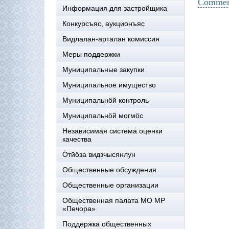
Comment
Информация для застройщика
Конкурсъяс, аукционъяс
Видлалан-арталан комиссия
Меры поддержки
Муниципальные закупки
Муниципальное имущество
Муниципальнӧй контроль
Муниципальнöй могмöс
Независимая система оценки
качества
Öтйöза видзчысянлун
Общественные обсуждения
Общественные организации
Общественная палата МО МР
«Печора»
Поддержка общественных