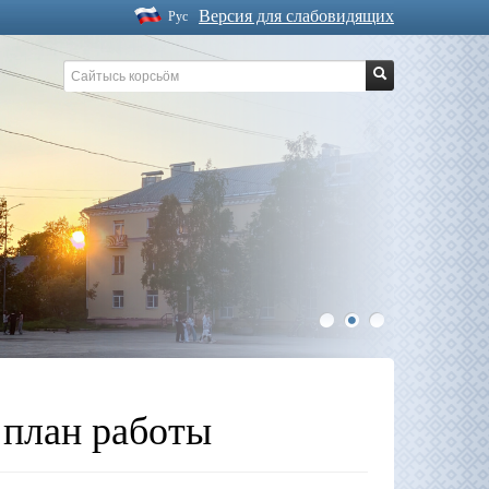
Версия для слабовидящих
Рус
1
2
3
 план работы