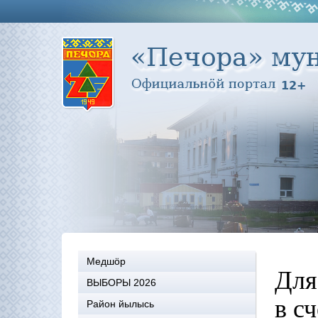
Медшöр
Для
ВЫБОРЫ 2026
в с
Район йылысь