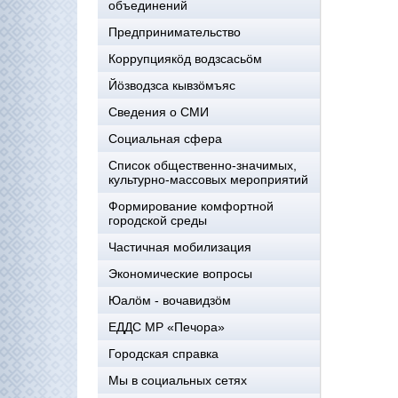
объединений
Предпринимательство
Коррупциякöд водзсасьöм
Йöзводзса кывзöмъяс
Сведения о СМИ
Социальная сфера
Список общественно-значимых,
культурно-массовых мероприятий
Формирование комфортной
городской среды
Частичная мобилизация
Экономические вопросы
Юалӧм - вочавидзӧм
ЕДДС МР «Печора»
Городская справка
Мы в социальных сетях