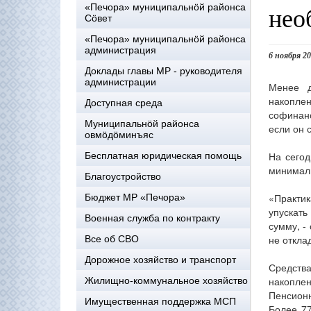
нео
«Печора» муниципальнöй районса
Сöвет
«Печора» муниципальнöй районса
администрация
6 ноября 2
Доклады главы МР - руководителя
администрации
Менее д
накоплен
Доступная среда
софинанс
Муниципальнöй районса
если он 
овмöдöминъяс
На сегод
Бесплатная юридическая помощь
минимал
Благоустройство
«Практи
Бюджет МР «Печора»
упускать
Военная служба по контракту
сумму, -
не откла
Все об СВО
Дорожное хозяйство и транспорт
Средств
накопле
Жилищно-коммунальное хозяйство
Пенсионн
Имущественная поддержка МСП
Более 7