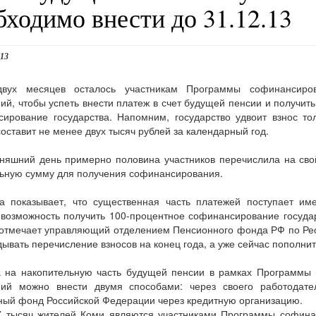
бходимо внести до 31.12.13
013
вух месяцев осталось участникам Программы софинансиро
ий, чтобы успеть внести платеж в счет будущей пенсии и получит
ирование государства. Напомним, государство удвоит взнос тол
составит не менее двух тысяч рублей за календарный год.
няшний день примерно половина участников перечислила на сво
ьную сумму для получения софинансирования.
ка показывает, что существенная часть платежей поступает им
 возможность получить 100-процентное софинансирование госуд
 отмечает управляющий отделением Пенсионного фонда РФ по Ре
дывать перечисление взносов на конец года, а уже сейчас пополни
а на накопительную часть будущей пенсии в рамках Программы 
ний можно внести двумя способами: через своего работодате
ый фонд Российской Федерации через кредитную организацию.
7 тысяч жителей Коми являются участниками Программы софина