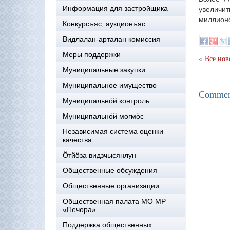
увеличи
Информация для застройщика
миллионо
Конкурсъяс, аукционъяс
Видлалан-арталан комиссия
Меры поддержки
«
Все нов
Муниципальные закупки
Муниципальное имущество
Comment
Муниципальнӧй контроль
Муниципальнöй могмöс
Независимая система оценки
качества
Öтйöза видзчысянлун
Общественные обсуждения
Общественные организации
Общественная палата МО МР
«Печора»
Поддержка общественных