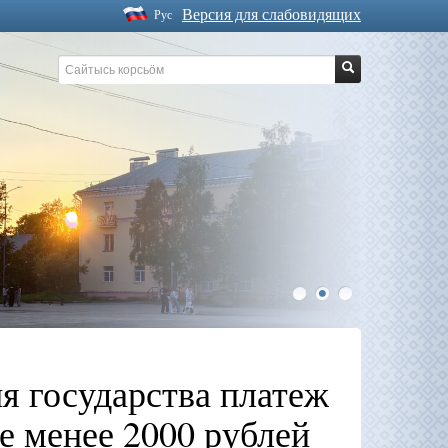
Версия для слабовидящих
Рус
1
2
3
я государства платеж
е менее 2000 рублей