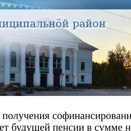
 получения софинансировани
чет будущей пенсии в сумме н