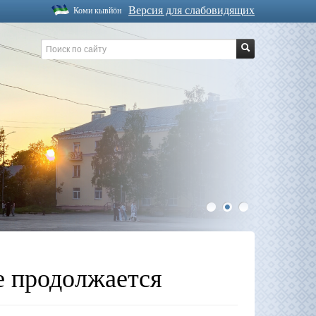
Версия для слабовидящих
Коми кывйöн
1
2
3
е продолжается