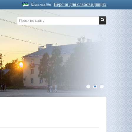
Версия для слабовидящих
Коми кывйöн
1
2
3