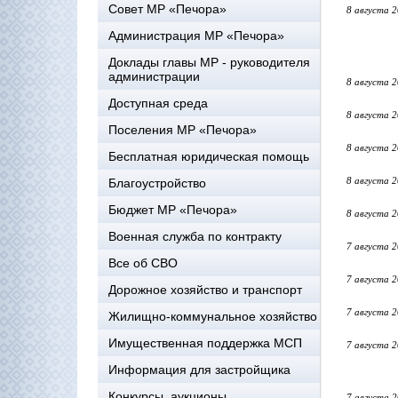
Совет МР «Печора»
8 августа 
Администрация МР «Печора»
Доклады главы МР - руководителя
администрации
8 августа 
Доступная среда
8 августа 
Поселения МР «Печора»
8 августа 
Бесплатная юридическая помощь
8 августа 
Благоустройство
Бюджет МР «Печора»
8 августа 
Военная служба по контракту
7 августа 
Все об СВО
7 августа 
Дорожное хозяйство и транспорт
7 августа 
Жилищно-коммунальное хозяйство
Имущественная поддержка МСП
7 августа 
Информация для застройщика
Конкурсы, аукционы
7 августа 