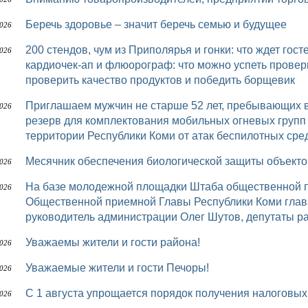
Беречь здоровье – значит беречь семью и будущее
2026
200 стендов, чум из Приполярья и гонки: что ждет гостей шестого «Достояния Севера» УЗИ,
2026
кардиочек-ап и флюорограф: что можно успеть провер
проверить качество продуктов и победить борщевик
Приглашаем мужчин не старше 52 лет, пребывающих в запасе, в мобилизационный людской
2026
резерв для комплектования мобильных огневых групп
территории Республики Коми от атак беспилотных сред
Месячник обеспечения биологической защиты объек
2026
На базе молодежной площадки Штаба общественной поддержки «Команда Республики Коми»
2026
Общественной приемной Главы Республики Коми глав
руководитель администрации Олег Шутов, депутаты р
Уважаемы жители и гости района!
2026
Уважаемые жители и гости Печоры!
2026
С 1 августа упрощается порядок получения налоговы
2026