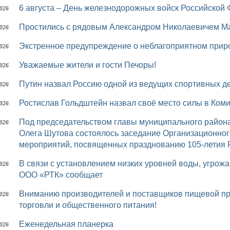
6 августа – День железнодорожных войск Российской
2026
Простились с рядовым Александром Николаевичем
2026
Экстренное предупреждение о неблагоприятном при
2026
Уважаемые жители и гости Печоры!
2026
Путин назвал Россию одной из ведущих спортивных 
2026
Ростислав Гольдштейн назвал своё место силы в Ком
2026
Под председательством главы муниципального района «Печора» – руководителя администрации
2026
Олега Шутова состоялось заседание Организационног
мероприятий, посвященных празднованию 105-летия 
В связи с установлением низких уровней воды, угрожающей безопасности перевозки пассажиров,
2026
ООО «РТК» сообщает
Вниманию производителей и поставщиков пищевой продукции, представителей предприятий
2026
торговли и общественного питания!
Еженедельная планерка
2026