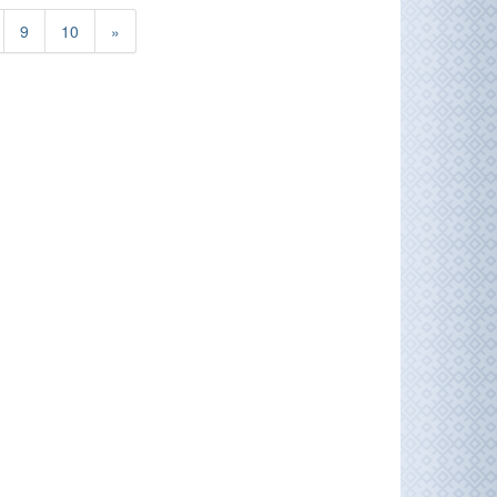
9
10
»