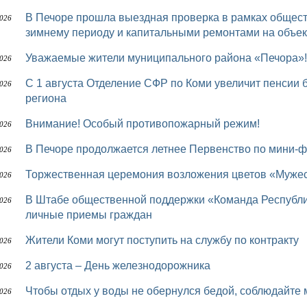
В Печоре прошла выездная проверка в рамках общественного контроля за подготовкой к осенне-
2026
зимнему периоду и капитальными ремонтами на объек
Уважаемые жители муниципального района «Печора»!
2026
С 1 августа Отделение СФР по Коми увеличит пенсии более 75 тыс. работающих пенсионеров
2026
региона
Внимание! Особый противопожарный режим!
2026
В Печоре продолжается летнее Первенство по мини-
2026
Торжественная церемония возложения цветов «Мужес
2026
В Штабе общественной поддержки «Команда Республики Коми» депутаты Совета района проводят
2026
личные приемы граждан
Жители Коми могут поступить на службу по контракту
2026
2 августа – День железнодорожника
2026
Чтобы отдых у воды не обернулся бедой, соблюдайте
2026