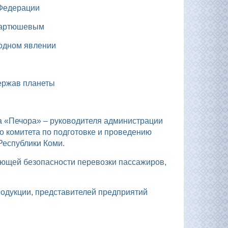
 Федерации
 Мартюшевым
родном явлении
держав планеты
и
о комитета по подготовке и проведению
Республики Коми.