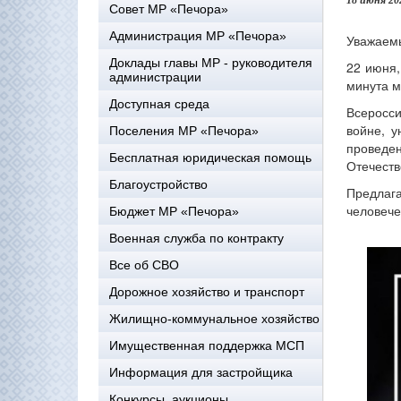
18 июня 20
Совет МР «Печора»
Администрация МР «Печора»
Уважаем
Доклады главы МР - руководителя
22 июня,
администрации
минута м
Доступная среда
Всеросси
войне, у
Поселения МР «Печора»
проведен
Бесплатная юридическая помощь
Отечест
Благоустройство
Предлаг
человече
Бюджет МР «Печора»
Военная служба по контракту
Все об СВО
Дорожное хозяйство и транспорт
Жилищно-коммунальное хозяйство
Имущественная поддержка МСП
Информация для застройщика
Конкурсы, аукционы