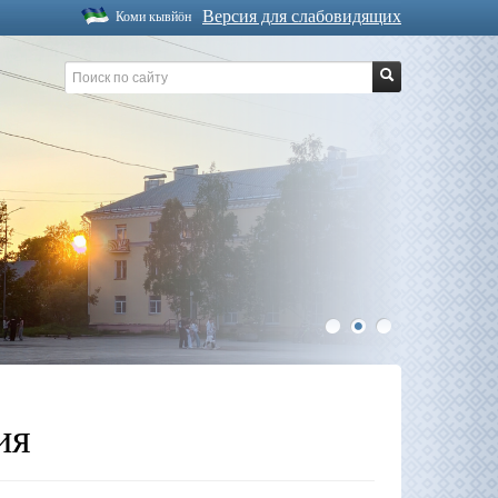
Версия для слабовидящих
Коми кывйöн
1
2
3
ия