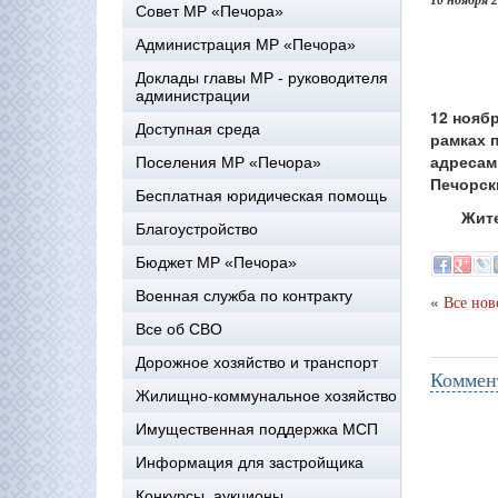
10 ноября 
Совет МР «Печора»
Администрация МР «Печора»
Доклады главы МР - руководителя
администрации
12 нояб
Доступная среда
рамках 
адресам:
Поселения МР «Печора»
Печорски
Бесплатная юридическая помощь
Жителей
Благоустройство
Бюджет МР «Печора»
Военная служба по контракту
«
Все нов
Все об СВО
Дорожное хозяйство и транспорт
Коммен
Жилищно-коммунальное хозяйство
Имущественная поддержка МСП
Информация для застройщика
Конкурсы, аукционы