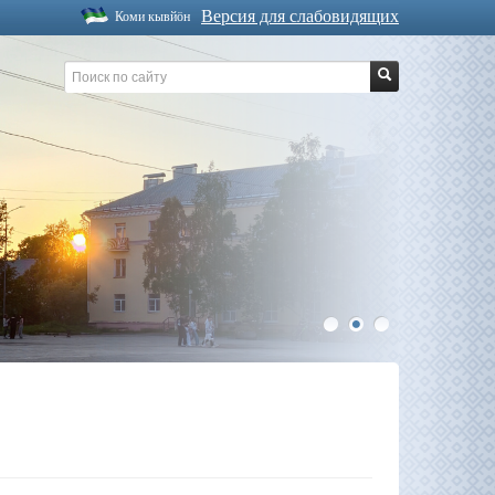
Версия для слабовидящих
Коми кывйöн
1
2
3