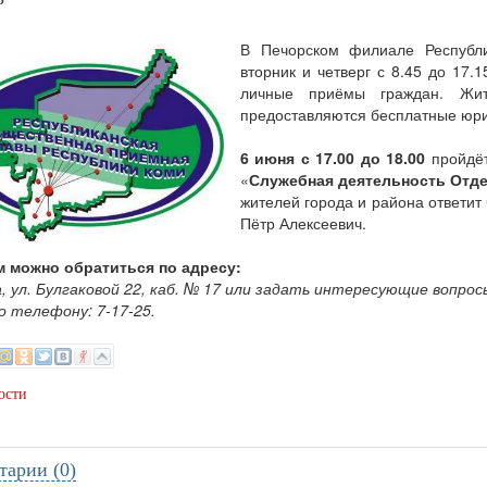
3
В Печорском филиале Республ
вторник и четверг с 8.45 до 17.
личные приёмы граждан. Жи
предоставляются бесплатные юри
6 июня с 17.00 до 18.00
пройдёт
«
Служебная деятельность Отде
жителей города и района ответи
Пётр Але
ксеевич
.
м можно обратиться по адресу:
а, ул. Булгаковой 22, каб. № 17 или задать интересующие вопрос
о телефону: 7-17-25.
ости
тарии (0)