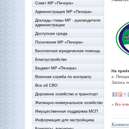
3 июня 201
Совет МР «Печора»
Администрация МР «Печора»
Доклады главы МР - руководителя
администрации
Доступная среда
Поселения МР «Печора»
Бесплатная юридическая помощь
Благоустройство
Бюджет МР «Печора»
На приё
г. Печор
Военная служба по контракту
Запись п
Все об СВО
Дорожное хозяйство и транспорт
Жилищно-коммунальное хозяйство
«
Все нов
Имущественная поддержка МСП
Информация для застройщика
Коммен
Конкурсы, аукционы