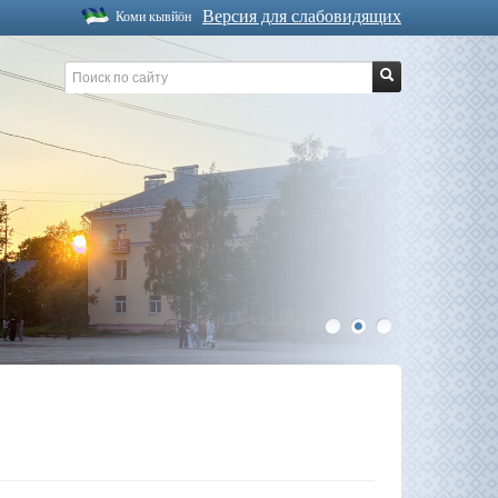
Версия для слабовидящих
Коми кывйöн
1
2
3