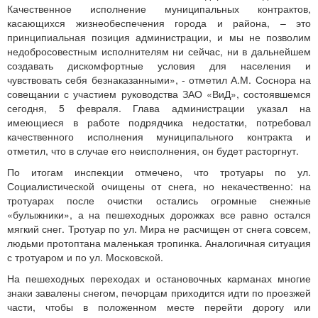
Качественное исполнение муниципальных контрактов,
касающихся жизнеобеспечения города и района, – это
принципиальная позиция администрации, и мы не позволим
недобросовестным исполнителям ни сейчас, ни в дальнейшем
создавать дискомфортные условия для населения и
чувствовать себя безнаказанными», - отметил А.М. Соснора на
совещании с участием руководства ЗАО «ВиД», состоявшемся
сегодня, 5 февраля. Глава администрации указал на
имеющиеся в работе подрядчика недостатки, потребовал
качественного исполнения муниципального контракта и
отметил, что в случае его неисполнения, он будет расторгнут.
По итогам инспекции отмечено, что тротуары по ул.
Социалистической очищены от снега, но некачественно: на
тротуарах после очистки остались огромные снежные
«булыжники», а на пешеходных дорожках все равно остался
мягкий снег. Тротуар по ул. Мира не расчищен от снега совсем,
людьми протоптана маленькая тропинка. Аналогичная ситуация
с тротуаром и по ул. Московской.
На пешеходных переходах и остановочных карманах многие
знаки завалены снегом, печорцам приходится идти по проезжей
части, чтобы в положенном месте перейти дорогу или