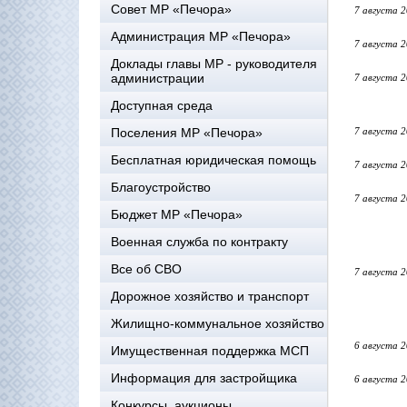
Совет МР «Печора»
7 августа 
Администрация МР «Печора»
7 августа 
Доклады главы МР - руководителя
администрации
7 августа 
Доступная среда
Поселения МР «Печора»
7 августа 
Бесплатная юридическая помощь
7 августа 
Благоустройство
7 августа 
Бюджет МР «Печора»
Военная служба по контракту
Все об СВО
7 августа 
Дорожное хозяйство и транспорт
Жилищно-коммунальное хозяйство
6 августа 
Имущественная поддержка МСП
Информация для застройщика
6 августа 
Конкурсы, аукционы