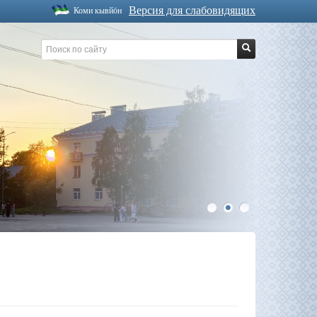
Версия для слабовидящих
Коми кывйöн
1
2
3