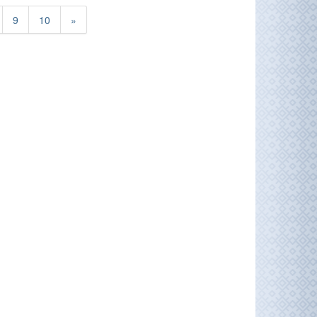
9
10
»