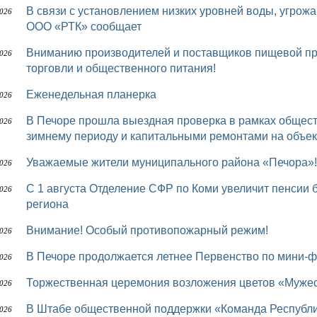
В связи с установлением низких уровней воды, угрожающей безопасности перевозки пассажиров,
2026
ООО «РТК» сообщает
Вниманию производителей и поставщиков пищевой продукции, представителей предприятий
2026
торговли и общественного питания!
Еженедельная планерка
2026
В Печоре прошла выездная проверка в рамках общественного контроля за подготовкой к осенне-
2026
зимнему периоду и капитальными ремонтами на объек
Уважаемые жители муниципального района «Печора»!
2026
С 1 августа Отделение СФР по Коми увеличит пенсии более 75 тыс. работающих пенсионеров
2026
региона
Внимание! Особый противопожарный режим!
2026
В Печоре продолжается летнее Первенство по мини-
2026
Торжественная церемония возложения цветов «Мужес
2026
В Штабе общественной поддержки «Команда Республики Коми» депутаты Совета района проводят
2026