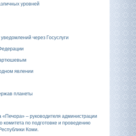
азличных уровней
х уведомлений через Госуслуги
 Федерации
 Мартюшевым
родном явлении
держав планеты
и
о комитета по подготовке и проведению
Республики Коми.