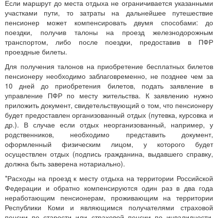
Если маршрут до места отдыха не ограничивается указанными
участками пути, то затраты на дальнейшее путешествие
пенсионер может компенсировать двумя способами: до
поездки, получив талоны на проезд железнодорожным
транспортом, либо после поездки, предоставив в ПФР
проездные билеты.
Для получения талонов на приобретение бесплатных билетов
пенсионеру необходимо заблаговременно, не позднее чем за
10 дней до приобретения билетов, подать заявление в
управление ПФР по месту жительства. К заявлению нужно
приложить документ, свидетельствующий о том, что пенсионеру
будет предоставлен организованный отдых (путевка, курсовка и
др.). В случае если отдых неорганизованный, например, у
родственников, необходимо представить документ,
оформленный физическим лицом, у которого будет
осуществлен отдых (подпись гражданина, выдавшего справку,
должна быть заверена нотариально).
*Расходы на проезд к месту отдыха на территории Российской
Федерации и обратно компенсируются один раз в два года
неработающим пенсионерам, проживающим на территории
Республики Коми и являющимся получателями страховой
пенсии по старости или страховой пенсии по инвалидности.