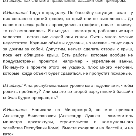
В.Николаев:
Тогда я продолжу. По бассейну ситуация такая - у
них составлен третий график, который они не выполняют… До
вашего отъезда работы проводились в графике, после - почему-
то всё остановилось. Я съездил - посмотрел, работают четыре
человека - остальных людей они сняли. Очень много мелких
недостатков. Крупные объёмы сделаны, но мелкие - тянут одно
за другим за собой. Допустим, нельзя сделать отводы с крыш,
пока нет облицовки крыш. Есть работы, которые вообще не
предусмотрены проектом, например - укрепление ванны.
Почему-то в проекте этого не указано, плюс много мелочей,
которые, когда объект будет сдаваться, не пропустят пожарные.
В.Гайзер:
А на республиканском уровне кого подключали, чтобы
решить проблему? Или мы это во второй воркутинский бассейн
сейчас будем превращать?
В.Николаев:
Написали на Минархстрой, ко мне приехал
Александр Вячеславович [Александр Лучшев - заместитель
министра архитектуры, строительства и коммунального
хозяйства Республики Коми]. Вместе сходили и на бассейн, и на
каток.