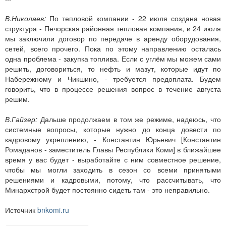
В.Николаев:
По тепловой компании - 22 июля создана новая
структура - Печорская районная тепловая компания, и 24 июля
мы заключили договор по передаче в аренду оборудования,
сетей, всего прочего. Пока по этому направлению осталась
одна проблема - закупка топлива. Если с углём мы можем сами
решить, договориться, то нефть и мазут, которые идут по
Набережному и Чикшино, - требуется предоплата. Будем
говорить, что в процессе решения вопрос в течение августа
решим.
В.Гайзер:
Дальше продолжаем в том же режиме, надеюсь, что
системные вопросы, которые нужно до конца довести по
кадровому укреплению, - Константин Юрьевич [Константин
Ромаданов - заместитель Главы Республики Коми] в ближайшее
время у вас будет - выработайте с ним совместное решение,
чтобы мы могли заходить в сезон со всеми принятыми
решениями и кадровыми, потому, что рассчитывать, что
Минархстрой будет постоянно сидеть там - это неправильно.
Источник
bnkomi.ru