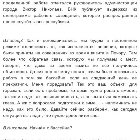
проделанной работе отчитался руководитель администрации
города Виктор Николаев. БНК публикует выдержки из
стенограммы рабочего совещания, которые распространила
пресс-служба главы республики.
В.Гайзер:
Как и договаривались, мы будем в постоянном
режиме отслеживать то, как исполняются решения, которые
были приняты на совещаниях во время визита в Печору. Тем
более что обратная связь, которую мы получаем с мест,
говорит, что даже во время визита не всё получилось
объективно. До сих пор не могу понять, зачем было показывать
работу в том же бассейне, если на следующий день её
прекратили. Меня порадовать? Так это ваш объект, для
горожан. Если есть проблемы, которые нужно решать вместе,
так их и надо так позиционировать, а не пытаться замазывать
глаза. А уж с вопросами подготовки к зиме… - напоминать не
надо, как это было. Давайте сейчас разберём, как сегодня
ситуация выглядит, что нужно дополнительно.
В.Николаев:
Начнём с бассейна?
В.Гайзер:
Как считаете правильным, бассейн был примером.