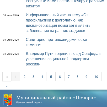
Республики Коми посетил Печору с рабочим
визитом
Информационный час на тему «От
30 июля 2026
профилактики к долголетию: как
диспансеризация помогает выявить
заболевания на ранних стадиях»
Санитарно-противоэпидемическая
30 июля 2026
комиссия
Владимир Путин оценил вклад Совфеда в
30 июля 2026
укрепление социальной поддержки
россиян
«
1
2
3
4
5
6
7
8
9
10
»