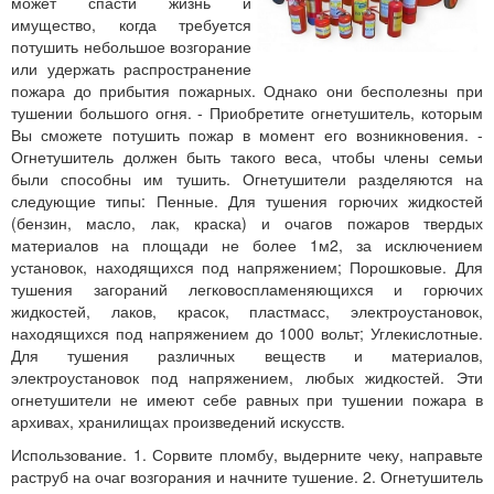
может спасти жизнь и
имущество, когда требуется
потушить небольшое возгорание
или удержать распространение
пожара до прибытия пожарных. Однако они бесполезны при
тушении большого огня. - Приобретите огнетушитель, которым
Вы сможете потушить пожар в момент его возникновения. -
Огнетушитель должен быть такого веса, чтобы члены семьи
были способны им тушить. Огнетушители разделяются на
следующие типы: Пенные. Для тушения горючих жидкостей
(бензин, масло, лак, краска) и очагов пожаров твердых
материалов на площади не более 1м2, за исключением
установок, находящихся под напряжением; Порошковые. Для
тушения загораний легковоспламеняющихся и горючих
жидкостей, лаков, красок, пластмасс, электроустановок,
находящихся под напряжением до 1000 вольт; Углекислотные.
Для тушения различных веществ и материалов,
электроустановок под напряжением, любых жидкостей. Эти
огнетушители не имеют себе равных при тушении пожара в
архивах, хранилищах произведений искусств.
Использование. 1. Сорвите пломбу, выдерните чеку, направьте
раструб на очаг возгорания и начните тушение. 2. Огнетушитель