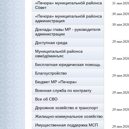
«Печора» муниципальнöй районса
31 мая 202
Сöвет
30 мая 202
«Печора» муниципальнöй районса
администрация
30 мая 202
Доклады главы МР - руководителя
администрации
29 мая 202
Доступная среда
Муниципальнöй районса
овмöдöминъяс
29 мая 202
Бесплатная юридическая помощь
Благоустройство
29 мая 202
Бюджет МР «Печора»
Военная служба по контракту
29 мая 202
Все об СВО
Дорожное хозяйство и транспорт
29 мая 202
Жилищно-коммунальное хозяйство
Имущественная поддержка МСП
29 мая 202