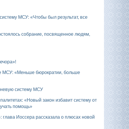
ечора»!
овневую систему МСУ
лучать помощь»