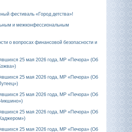
ный фестиваль «Город детства»!
Кожва»)
Путеец»)
«Чикшино»)
«Каджером»)