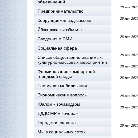
объединений
29 мая 202
Предпринимательство
28 мая 202
Коррупциякöд водзсасьöм
Йöзводзса кывзöмъяс
28 мая 202
Сведения о СМИ
Социальная сфера
28 мая 202
Список общественно-значимых,
культурно-массовых мероприятий
28 мая 202
Формирование комфортной
городской среды
28 мая 202
Частичная мобилизация
Экономические вопросы
28 мая 202
Юалӧм - вочавидзӧм
28 мая 202
ЕДДС МР «Печора»
Городская справка
28 мая 202
Мы в социальных сетях