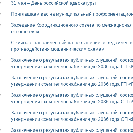
31 мая – День российской адвокатуры
6
Приглашаем вас на муниципальный профориентацион
6
Заседание Координационного совета по межнациональным и межконфессиональным
6
отношениям
Семинар, направленный на повышение осведомленности о вопросах финансовой безопасности и
6
противодействия мошенническим схемам
Заключение о результатах публичных слушаний, состоявшихся 25 мая 2026 года, МР «Печора» (Об
6
утверждении схем теплоснабжения до 2036 года ГП «
Заключение о результатах публичных слушаний, состоявшихся 25 мая 2026 года, МР «Печора» (Об
6
утверждении схем теплоснабжения до 2036 года ГП «
Заключение о результатах публичных слушаний, состоявшихся 25 мая 2026 года, МР «Печора» (Об
6
утверждении схем теплоснабжения до 2036 года СП 
Заключение о результатах публичных слушаний, состоявшихся 25 мая 2026 года, МР «Печора» (Об
6
утверждении схем теплоснабжения до 2036 года СП 
Заключение о результатах публичных слушаний, состоявшихся 25 мая 2026 года, МР «Печора» (Об
6