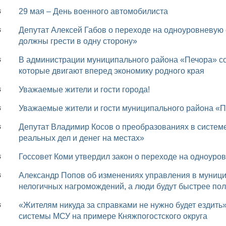
29 мая – День военного автомобилиста
6
Депутат Алексей Габов о переходе на одноуровневую систему МСУ: «Чтобы был результат, все
6
должны грести в одну сторону»
В администрации муниципального района «Печора» состоялось собрание, посвященное людям,
6
которые двигают вперед экономику родного края
Уважаемые жители и гости города!
6
Уважаемые жители и гости муниципального района «П
6
Депутат Владимир Косов о преобразованиях в системе МСУ: «Меньше бюрократии, больше
6
реальных дел и денег на местах»
Госсовет Коми утвердил закон о переходе на одноур
6
Александр Попов об изменениях управления в муниципалитетах: «Новый закон избавит систему от
6
нелогичных нагромождений, а люди будут быстрее по
«Жителям никуда за справками не нужно будет ездить»: глава Иоссера рассказала о плюсах новой
6
системы МСУ на примере Княжпогостского округа