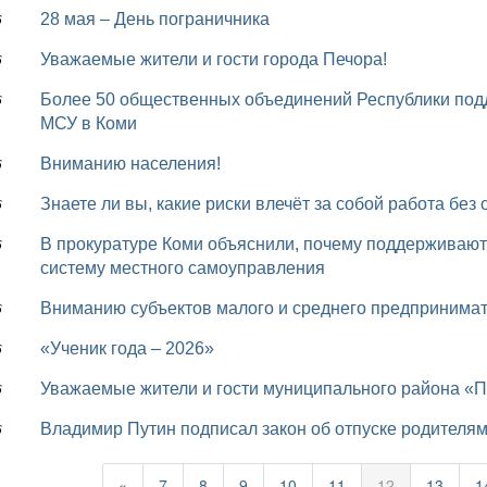
28 мая – День пограничника
6
Уважаемые жители и гости города Печора!
6
Более 50 общественных объединений Республики поддержали переход на одноуровневую систему
6
МСУ в Коми
Вниманию населения!
6
Знаете ли вы, какие риски влечёт за собой работа б
6
В прокуратуре Коми объяснили, почему поддерживают законопроект о переходе на одноуровневую
6
систему местного самоуправления
Вниманию субъектов малого и среднего предпринимат
6
«Ученик года – 2026»
6
Уважаемые жители и гости муниципального района «П
6
Владимир Путин подписал закон об отпуске родителя
6
«
7
8
9
10
11
12
13
1