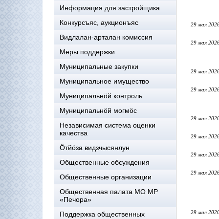
Информация для застройщика
Конкурсъяс, аукционъяс
29 мая 202
Видлалан-арталан комиссия
29 мая 202
Меры поддержки
Муниципальные закупки
29 мая 202
Муниципальное имущество
29 мая 202
Муниципальнӧй контроль
Муниципальнöй могмöс
29 мая 202
Независимая система оценки
качества
29 мая 202
Öтйöза видзчысянлун
29 мая 202
Общественные обсуждения
29 мая 202
Общественные организации
Общественная палата МО МР
«Печора»
29 мая 202
Поддержка общественных