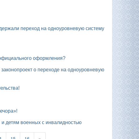
ез официального оформления?
ельства!
ечора»!
м и детям военных с инвалидностью
4
15
16
»