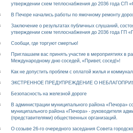
утверждении схем теплоснабжения до 2036 года СП 
В Печоре начались работы по ямочному ремонту доро
6
Заключение о результатах публичных слушаний, состоявшихся 25 мая 2026 года, ГП «Печора» (Об
6
утверждении схем теплоснабжения до 2036 года ГП «
Сообщи, где торгуют смертью!
6
Приглашаем вас принять участие в мероприятиях в рамках Всероссийской акции, приуроченной к
6
Международному дню соседей, «Привет, сосед!»!
Как не допустить проблем с оплатой жилья и коммуна
6
ЭКСТРЕННОЕ ПРЕДУПРЕЖДЕНИЕ О НЕБЛАГОПРИ
6
Безопасность на железной дороге
6
В администрации муниципального района «Печора» состоялась традиционная встреча главы
6
муниципального района «Печора» - руководителя адм
(представителями) общественных организаций.
О созыве 26-го очередного заседания Совета городск
6