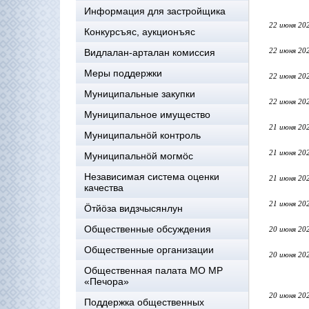
Информация для застройщика
22 июня 20
Конкурсъяс, аукционъяс
22 июня 20
Видлалан-арталан комиссия
Меры поддержки
22 июня 20
Муниципальные закупки
22 июня 20
Муниципальное имущество
21 июня 20
Муниципальнӧй контроль
21 июня 20
Муниципальнöй могмöс
Независимая система оценки
21 июня 20
качества
21 июня 20
Öтйöза видзчысянлун
Общественные обсуждения
20 июня 20
Общественные организации
20 июня 20
Общественная палата МО МР
«Печора»
20 июня 20
Поддержка общественных