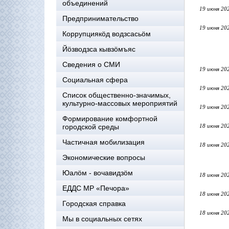
объединений
19 июня 20
Предпринимательство
19 июня 20
Коррупциякöд водзсасьöм
Йöзводзса кывзöмъяс
Сведения о СМИ
19 июня 20
Социальная сфера
19 июня 20
Список общественно-значимых,
культурно-массовых мероприятий
19 июня 20
Формирование комфортной
городской среды
18 июня 20
Частичная мобилизация
18 июня 20
Экономические вопросы
Юалӧм - вочавидзӧм
18 июня 20
ЕДДС МР «Печора»
18 июня 20
Городская справка
18 июня 20
Мы в социальных сетях