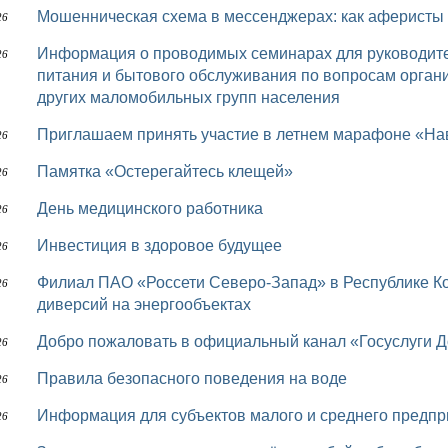
Мошенническая схема в мессенджерах: как аферисты
26
Информация о проводимых семинарах для руководителей предприятий торговли, общественного
26
питания и бытового обслуживания по вопросам орган
других маломобильных групп населения
Приглашаем принять участие в летнем марафоне «На
26
Памятка «Остерегайтесь клещей»
26
День медицинского работника
26
Инвестиция в здоровое будущее
26
Филиал ПАО «Россети Северо-Запад» в Республике Коми продолжает работу по предотвращению
26
диверсий на энергообъектах
Добро пожаловать в официальный канал «Госуслуги 
26
Правила безопасного поведения на воде
26
Информация для субъектов малого и среднего предп
26