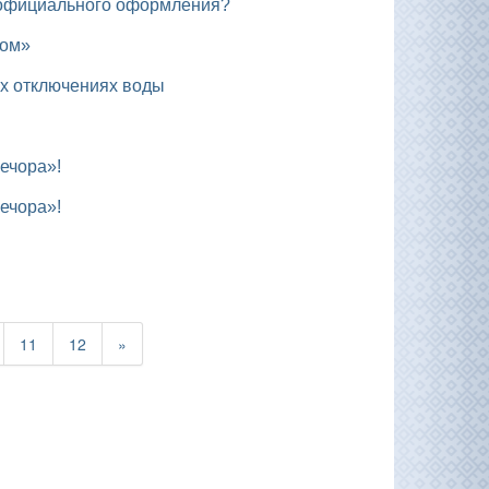
ез официального оформления?
Дом»
ых отключениях воды
ечора»!
ечора»!
11
12
»