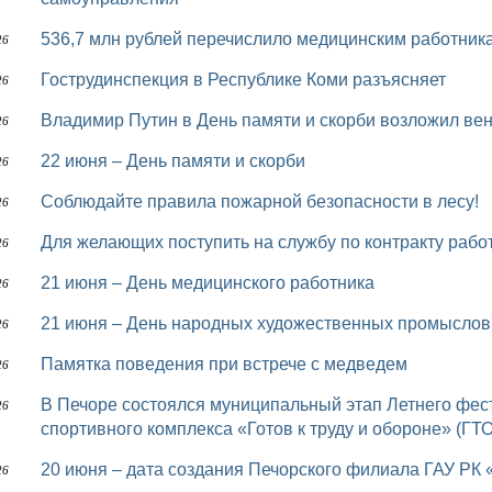
536,7 млн рублей перечислило медицинским работник
26
Гострудинспекция в Республике Коми разъясняет
26
Владимир Путин в День памяти и скорби возложил ве
26
22 июня – День памяти и скорби
26
Соблюдайте правила пожарной безопасности в лесу!
26
Для желающих поступить на службу по контракту раб
26
21 июня – День медицинского работника
26
21 июня – День народных художественных промыслов
26
Памятка поведения при встрече с медведем
26
В Печоре состоялся муниципальный этап Летнего фестиваля Всероссийского физкультурно-
26
спортивного комплекса «Готов к труду и обороне» (ГТО
20 июня – дата создания Печорского филиала ГАУ РК
26