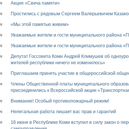
Акция «Свеча памяти»
26
Простились с рядовым Сергеем Валерьевичем Казак
26
«Мы этой памятью живем»
26
Уважаемые жители и гости муниципального района «П
26
Уважаемые жители и гости муниципального района «П
26
Депутат Госсовета Коми Андрей Климушев об одноуровневой системе МСУ: «Фактически для
26
жителей республики ничего не изменилось»
Приглашаем принять участие в общероссийской обще
26
Члены Общественной платы муниципального образования муниципального района «Печора»
26
присоединились к Всероссийской акции «Транспортная
Внимание! Особый противопожарный режим!
26
Нелегальная работа лишает вас прав и гарантий
26
16 июня в Республике Коми вступил в силу закон о переходе на одноуровневую систему местного
26
самоуправления