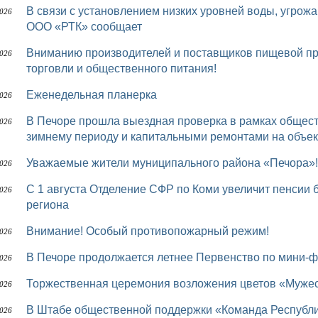
В связи с установлением низких уровней воды, угрожающей безопасности перевозки пассажиров,
2026
ООО «РТК» сообщает
Вниманию производителей и поставщиков пищевой продукции, представителей предприятий
2026
торговли и общественного питания!
Еженедельная планерка
2026
В Печоре прошла выездная проверка в рамках общественного контроля за подготовкой к осенне-
2026
зимнему периоду и капитальными ремонтами на объек
Уважаемые жители муниципального района «Печора»!
2026
С 1 августа Отделение СФР по Коми увеличит пенсии более 75 тыс. работающих пенсионеров
2026
региона
Внимание! Особый противопожарный режим!
2026
В Печоре продолжается летнее Первенство по мини-
2026
Торжественная церемония возложения цветов «Мужес
2026
В Штабе общественной поддержки «Команда Республики Коми» депутаты Совета района проводят
2026