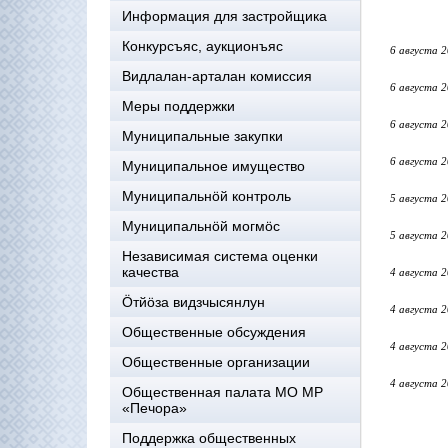
Информация для застройщика
Конкурсъяс, аукционъяс
6 августа 
Видлалан-арталан комиссия
6 августа 
Меры поддержки
6 августа 
Муниципальные закупки
6 августа 
Муниципальное имущество
Муниципальнӧй контроль
5 августа 
Муниципальнöй могмöс
5 августа 
Независимая система оценки
качества
4 августа 
Öтйöза видзчысянлун
4 августа 
Общественные обсуждения
4 августа 
Общественные организации
4 августа 
Общественная палата МО МР
«Печора»
Поддержка общественных