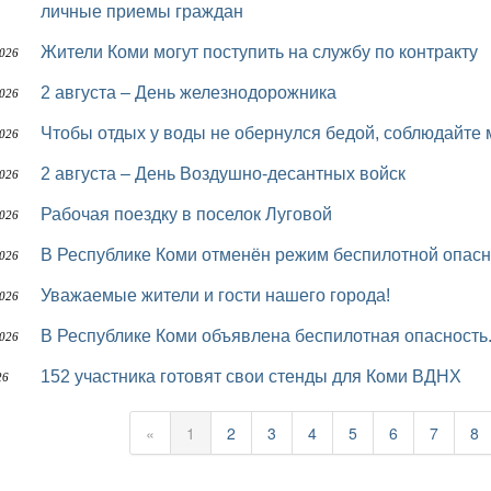
личные приемы граждан
Жители Коми могут поступить на службу по контракту
2026
2 августа – День железнодорожника
2026
Чтобы отдых у воды не обернулся бедой, соблюдайте
2026
2 августа – День Воздушно-десантных войск
2026
Рабочая поездку в поселок Луговой
2026
В Республике Коми отменён режим беспилотной опасн
2026
Уважаемые жители и гости нашего города!
2026
В Республике Коми объявлена беспилотная опасность
2026
152 участника готовят свои стенды для Коми ВДНХ
26
«
1
2
3
4
5
6
7
8