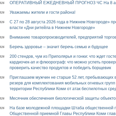
ОПЕРАТИВНЫЙ ЕЖЕДНЕВНЫЙ ПРОГНОЗ ЧС На 8 авг
2026
Уважаемы жители и гости района!
2026
с 27 по 28 августа 2026 года в Нижнем Новгороде» пройдет межрегиональный форум бизнеса и
2026
власти «Дни ритейла в Нижнем Новгороде»
Вниманию товаропроизводителей, предприятий торго
2026
Беречь здоровье – значит беречь семью и будущее
2026
200 стендов, чум из Приполярья и гонки: что ждет гостей шестого «Достояния Севера» УЗИ,
2026
кардиочек-ап и флюорограф: что можно успеть провер
проверить качество продуктов и победить борщевик
Приглашаем мужчин не старше 52 лет, пребывающих в запасе, в мобилизационный людской
2026
резерв для комплектования мобильных огневых групп
территории Республики Коми от атак беспилотных сред
Месячник обеспечения биологической защиты объек
2026
На базе молодежной площадки Штаба общественной поддержки «Команда Республики Коми»
2026
Общественной приемной Главы Республики Коми глав