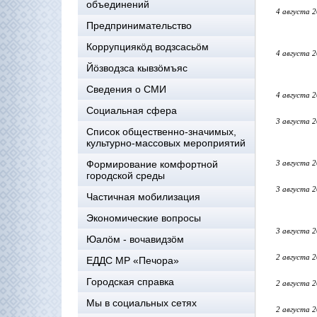
объединений
4 августа 
Предпринимательство
Коррупциякöд водзсасьöм
4 августа 
Йöзводзса кывзöмъяс
Сведения о СМИ
4 августа 
Социальная сфера
3 августа 
Список общественно-значимых,
культурно-массовых мероприятий
Формирование комфортной
3 августа 
городской среды
3 августа 
Частичная мобилизация
Экономические вопросы
3 августа 
Юалӧм - вочавидзӧм
2 августа 
ЕДДС МР «Печора»
Городская справка
2 августа 
Мы в социальных сетях
2 августа 