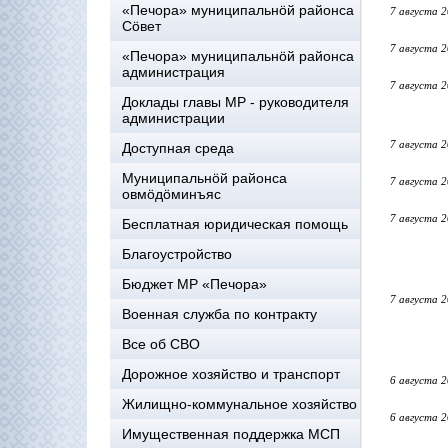
«Печора» муниципальнöй районса
7 августа 
Сöвет
7 августа 
«Печора» муниципальнöй районса
администрация
7 августа 
Доклады главы МР - руководителя
администрации
7 августа 
Доступная среда
Муниципальнöй районса
7 августа 
овмöдöминъяс
7 августа 
Бесплатная юридическая помощь
Благоустройство
Бюджет МР «Печора»
7 августа 
Военная служба по контракту
Все об СВО
Дорожное хозяйство и транспорт
6 августа 
Жилищно-коммунальное хозяйство
6 августа 
Имущественная поддержка МСП