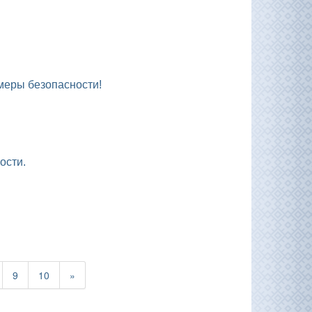
 меры безопасности!
ости.
.
9
10
»