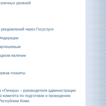
азличных уровней
х уведомлений через Госуслуги
 Федерации
 Мартюшевым
родном явлении
держав планеты
и
о комитета по подготовке и проведению
Республики Коми.