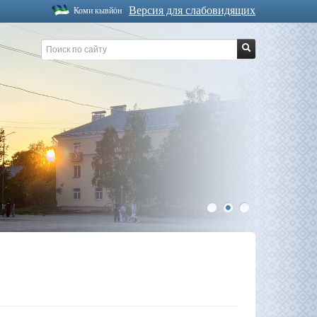
Версия для слабовидящих
Коми кывйöн
1
2
3