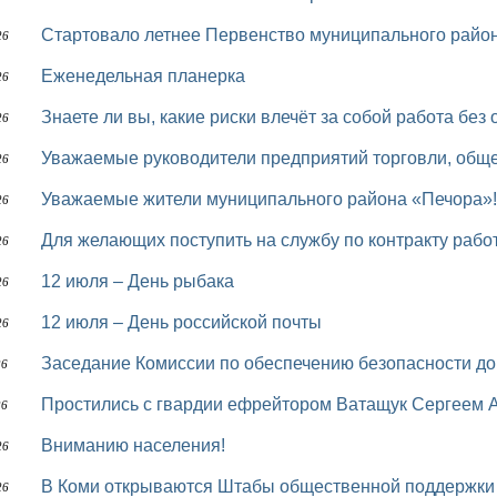
Стартовало летнее Первенство муниципального райо
26
Еженедельная планерка
26
Знаете ли вы, какие риски влечёт за собой работа б
26
Уважаемые руководители предприятий торговли, обще
26
Уважаемые жители муниципального района «Печора»!
26
Для желающих поступить на службу по контракту раб
26
12 июля – День рыбака
26
12 июля – День российской почты
26
Заседание Комиссии по обеспечению безопасности д
26
Простились с гвардии ефрейтором Ватащук Сергеем
26
Вниманию населения!
26
В Коми открываются Штабы общественной поддержки
26