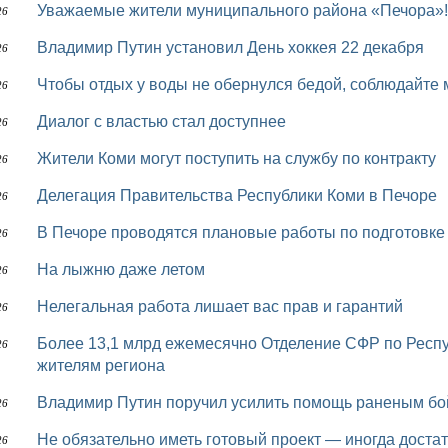
Уважаемые жители муниципального района «Печора»!
26
Владимир Путин установил День хоккея 22 декабря
26
Чтобы отдых у воды не обернулся бедой, соблюдайте
26
Диалог с властью стал доступнее
26
Жители Коми могут поступить на службу по контракту
26
Делегация Правительства Республики Коми в Печоре
26
В Печоре проводятся плановые работы по подготовке
26
На лыжню даже летом
26
Нелегальная работа лишает вас прав и гарантий
26
Более 13,1 млрд ежемесячно Отделение СФР по Республике Коми направляет на выплаты
26
жителям региона
Владимир Путин поручил усилить помощь раненым б
26
Не обязательно иметь готовый проект — иногда достаточно просто сказать: «Есть идея, давайте
26