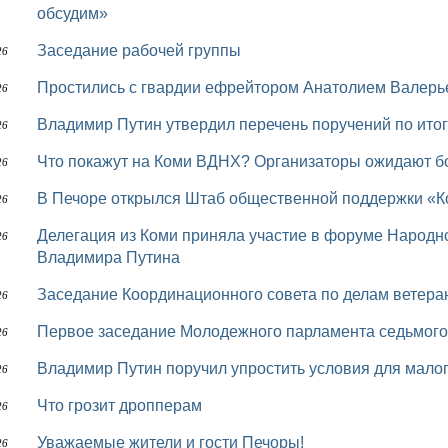
обсудим»
Заседание рабочей группы
26
Простились с гвардии ефрейтором Анатолием Валер
26
Владимир Путин утвердил перечень поручений по ит
26
Что покажут на Коми ВДНХ? Организаторы ожидают б
26
В Печоре открылся Штаб общественной поддержки «
26
Делегация из Коми приняла участие в форуме Народного фронта «Всё для Победы!» с участием
26
Владимира Путина
Заседание Координационного совета по делам ветера
26
Первое заседание Молодежного парламента седьмого
26
Владимир Путин поручил упростить условия для малог
26
Что грозит дропперам
26
Уважаемые жители и гости Печоры!
26