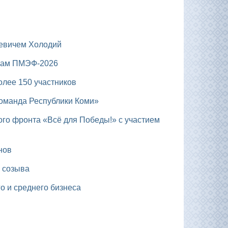
ьевичем Холодий
огам ПМЭФ-2026
олее 150 участников
Команда Республики Коми»
нов
 созыва
о и среднего бизнеса