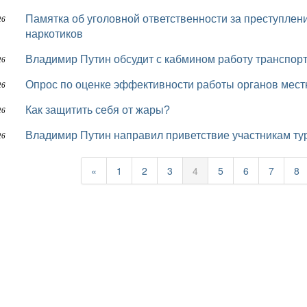
Памятка об уголовной ответственности за преступления, связанные с незаконным оборотом
26
наркотиков
Владимир Путин обсудит с кабмином работу транспор
26
Опрос по оценке эффективности работы органов мес
26
Как защитить себя от жары?
26
Владимир Путин направил приветствие участникам т
26
«
1
2
3
4
5
6
7
8