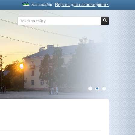
Версия для слабовидящих
Коми кывйöн
1
2
3