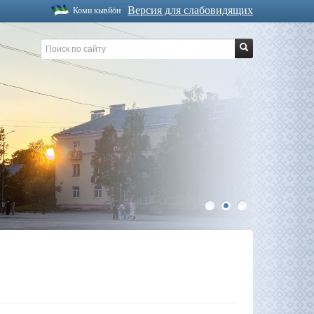
Версия для слабовидящих
Коми кывйöн
1
2
3