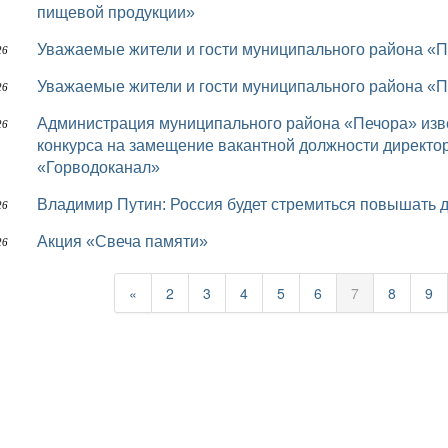
пищевой продукции»
Уважаемые жители и гости муниципального района «П
26
Уважаемые жители и гости муниципального района «П
26
Администрация муниципального района «Печора» извещает об изменении даты проведения
26
конкурса на замещение вакантной должности директо
«Горводоканал»
Владимир Путин: Россия будет стремиться повышать
26
Акция «Свеча памяти»
26
«
2
3
4
5
6
7
8
9