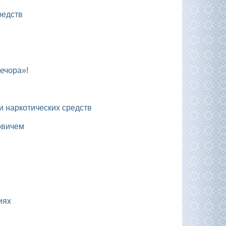
редств
ечора»!
 и наркотических средств
овичем
иях