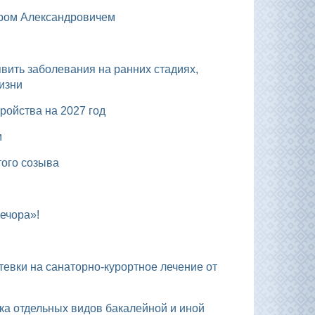
дром Александровичем
изни
ройства на 2027 год
м
того созыва
ечора»!