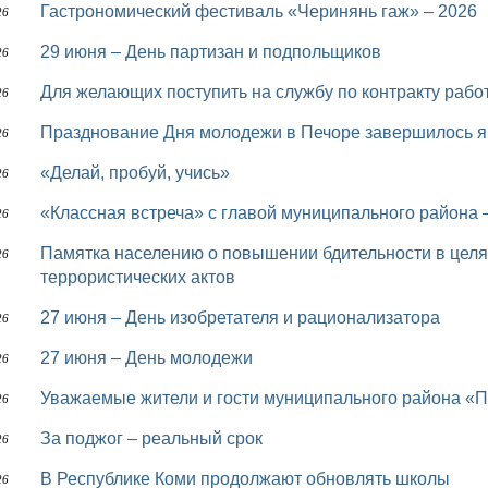
Гастрономический фестиваль «Черинянь гаж» – 2026
26
29 июня – День партизан и подпольщиков
26
Для желающих поступить на службу по контракту раб
26
Празднование Дня молодежи в Печоре завершилось я
26
«Делай, пробуй, учись»
26
«Классная встреча» с главой муниципального район
26
Памятка населению о повышении бдительности в целях недопущения совершения
26
террористических актов
27 июня – День изобретателя и рационализатора
26
27 июня – День молодежи
26
Уважаемые жители и гости муниципального района «П
26
За поджог – реальный срок
26
В Республике Коми продолжают обновлять школы
26