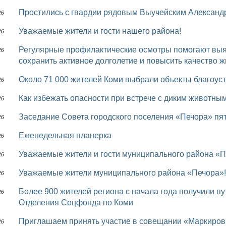
Простились с гвардии рядовым Выучейским Алексан
26
Уважаемые жители и гости нашего района!
26
Регулярные профилактические осмотры помогают выявить заболевания на ранних стадиях,
26
сохранить активное долголетие и повысить качество ж
Около 71 000 жителей Коми выбрали объекты благоуст
26
Как избежать опасности при встрече с диким животны
26
Заседание Совета городского поселения «Печора» пя
26
Еженедельная планерка
26
Уважаемые жители и гости муниципального района «П
26
Уважаемые жители муниципального района «Печора»!
26
Более 900 жителей региона с начала года получили путевки на санаторно-курортное лечение от
26
Отделения Соцфонда по Коми
Приглашаем принять участие в совещании «Маркировка отдельных видов бакалейной и иной
26