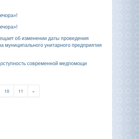
ечора»!
ечора»!
ра муниципального унитарного предприятия
 доступность современной медпомощи
10
11
»