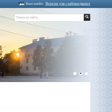
Версия для слабовидящих
Коми кывйöн
1
2
3