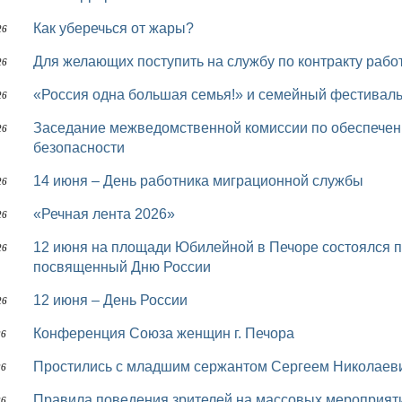
Как уберечься от жары?
26
Для желающих поступить на службу по контракту раб
26
«Россия одна большая семья!» и семейный фестивал
26
Заседание межведомственной комиссии по обеспечению правопорядка и общественной
26
безопасности
14 июня – День работника миграционной службы
26
«Речная лента 2026»
26
12 июня на площади Юбилейной в Печоре состоялся праздничный концерт «Россия - Родина моя!»,
26
посвященный Дню России
12 июня – День России
26
Конференция Союза женщин г. Печора
26
Простились с младшим сержантом Сергеем Николае
26
Правила поведения зрителей на массовых мероприят
26