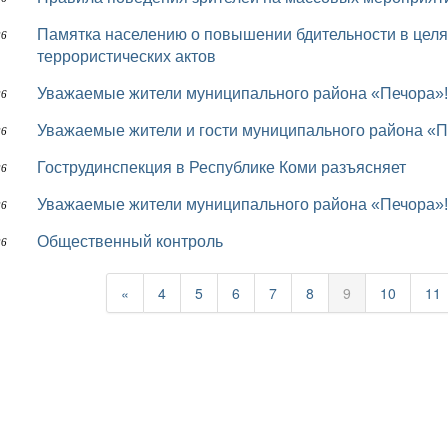
Памятка населению о повышении бдительности в целях недопущения совершения
26
террористических актов
Уважаемые жители муниципального района «Печора»!
26
Уважаемые жители и гости муниципального района «П
26
Гострудинспекция в Республике Коми разъясняет
26
Уважаемые жители муниципального района «Печора»!
26
Общественный контроль
26
«
4
5
6
7
8
9
10
11