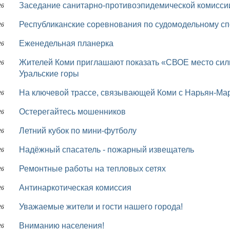
Заседание санитарно-противоэпидемической комисси
26
Республиканские соревнования по судомодельному сп
26
Еженедельная планерка
26
Жителей Коми приглашают показать «СВОЕ место силы» и выиграть вертолётное путешествие на
26
Уральские горы
На ключевой трассе, связывающей Коми с Нарьян-Ма
26
Остерегайтесь мошенников
26
Летний кубок по мини-футболу
26
Надёжный спасатель - пожарный извещатель
26
Ремонтные работы на тепловых сетях
26
Антинаркотическая комиссия
26
Уважаемые жители и гости нашего города!
26
Вниманию населения!
26