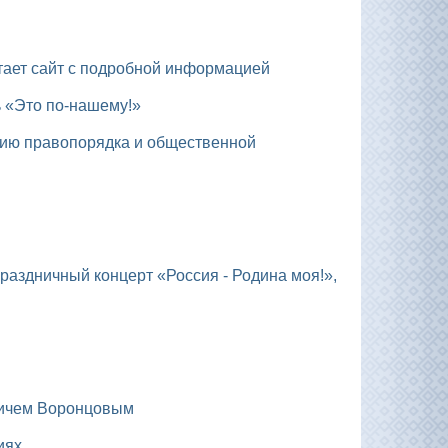
отает сайт с подробной информацией
ь «Это по-нашему!»
вичем Воронцовым
иях