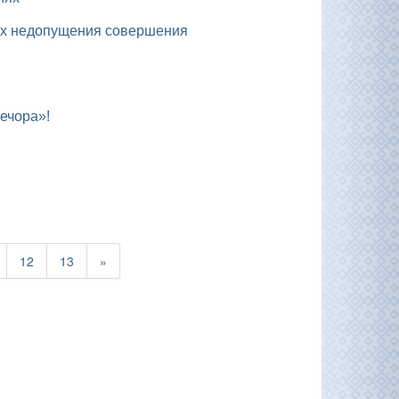
ечора»!
12
13
»