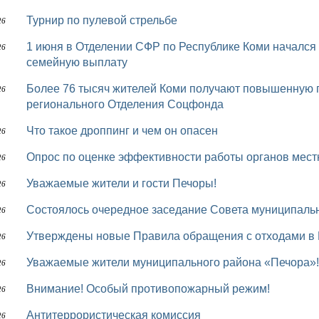
Турнир по пулевой стрельбе
26
1 июня в Отделении СФР по Республике Коми начался прием заявлений на новую ежегодную
26
семейную выплату
Более 76 тысяч жителей Коми получают повышенную пенсию за проживание на Севере от
26
регионального Отделения Соцфонда
Что такое дроппинг и чем он опасен
26
Опрос по оценке эффективности работы органов мес
26
Уважаемые жители и гости Печоры!
26
Состоялось очередное заседание Совета муниципаль
26
Утверждены новые Правила обращения с отходами в
26
Уважаемые жители муниципального района «Печора»!
26
Внимание! Особый противопожарный режим!
26
Антитеррористическая комиссия
26