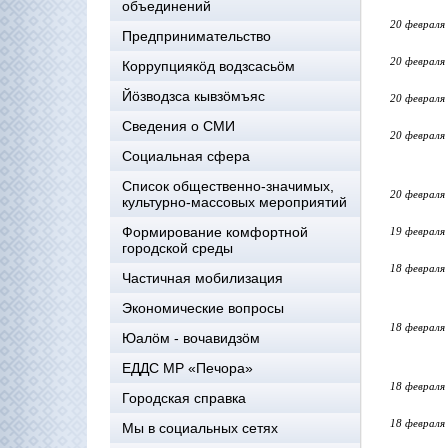
объединений
20 февраля
Предпринимательство
20 февраля
Коррупциякöд водзсасьöм
Йöзводзса кывзöмъяс
20 февраля
Сведения о СМИ
20 февраля
Социальная сфера
Список общественно-значимых,
20 февраля
культурно-массовых мероприятий
Формирование комфортной
19 февраля
городской среды
18 февраля
Частичная мобилизация
Экономические вопросы
18 февраля
Юалӧм - вочавидзӧм
ЕДДС МР «Печора»
18 февраля
Городская справка
18 февраля
Мы в социальных сетях