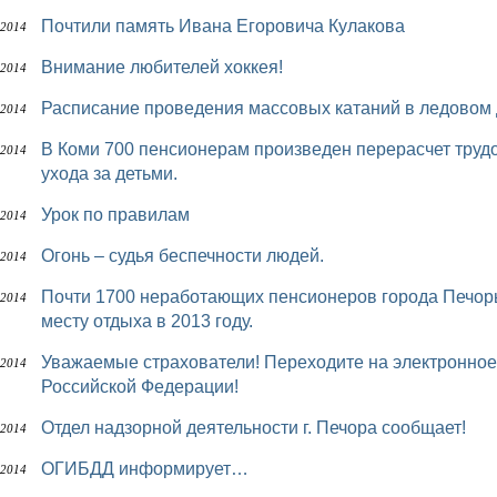
Почтили память Ивана Егоровича Кулакова
 2014
Внимание любителей хоккея!
 2014
Расписание проведения массовых катаний в ледовом
 2014
В Коми 700 пенсионерам произведен перерасчет трудовой пенсии с учетом увеличенного периода
 2014
ухода за детьми.
Урок по правилам
 2014
Огонь – судья беспечности людей.
 2014
Почти 1700 неработающих пенсионеров города Печоры воспользовались компенсацией проезда к
 2014
месту отдыха в 2013 году.
Уважаемые страхователи! Переходите на электронное взаимодействие с Пенсионным фондом
 2014
Российской Федерации!
Отдел надзорной деятельности г. Печора сообщает!
 2014
ОГИБДД информирует…
 2014