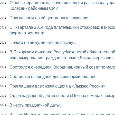
О новых правилах назначения пенсии рассказала управляющий ОПФР по Республике Коми Ольга
 2014
Колесник районным СМИ
Приглашаем на общественные слушания
 2014
С I квартала 2014 года плательщики страховых взносов будут отчитываться в ПФР по Единой
 2014
форме отчетности
Ничего не вижу, ничего не слышу...
 2014
В Печорском филиале Республиканской общественной приёмной Главы РК состоится Единый день
 2014
информирования граждан по теме «Диспансеризация 
Состоялся очередной Координационный совет по мал
 2014
Состоялся очередной день информирования
 2014
Приглашаем всех желающих на «Лыжню России»
 2014
Отдел надзорной деятельности г.Печора о мерах пожа
 2014
В честь праздничной даты.
 2014
Вышел Информационный вестник Совета и админист
 2014