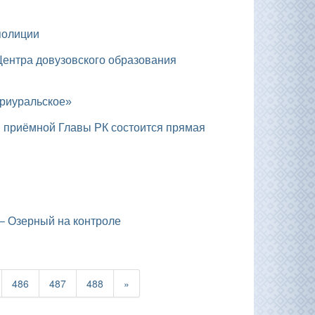
полиции
Приуральское»
 – Озерный на контроле
486
487
488
»