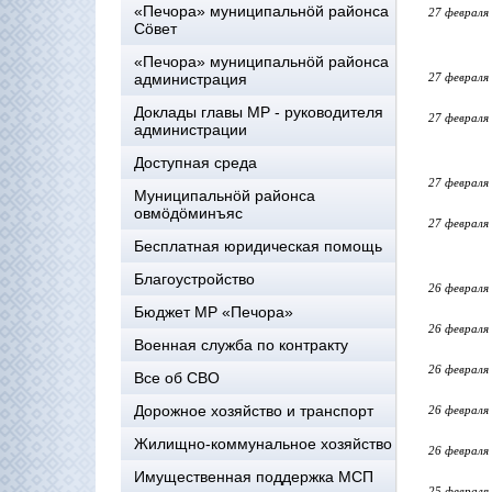
«Печора» муниципальнöй районса
27 февраля
Сöвет
«Печора» муниципальнöй районса
администрация
27 февраля
Доклады главы МР - руководителя
27 февраля
администрации
Доступная среда
27 февраля
Муниципальнöй районса
овмöдöминъяс
27 февраля
Бесплатная юридическая помощь
Благоустройство
26 февраля
Бюджет МР «Печора»
26 февраля
Военная служба по контракту
26 февраля
Все об СВО
Дорожное хозяйство и транспорт
26 февраля
Жилищно-коммунальное хозяйство
26 февраля
Имущественная поддержка МСП
25 февраля