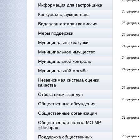
Информация для застройщика
25 февраля
Конкурсъяс, аукционъяс
25 февраля
Видлалан-арталан комиссия
Меры поддержки
25 февраля
Муниципальные закупки
24 февраля
Муниципальное имущество
24 февраля
Муниципальнӧй контроль
24 февраля
Муниципальнöй могмöс
Независимая система оценки
качества
23 февраля
Öтйöза видзчысянлун
23 февраля
Общественные обсуждения
Общественные организации
21 февраля
Общественная палата МО МР
«Печора»
20 февраля
Поддержка общественных