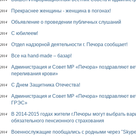
Прекраснее женщины - женщина в погонах!
 2014
Объявление о проведении публичных слушаний
 2014
С юбилеем!
 2014
Отдел надзорной деятельности г. Печора сообщает!
 2014
Все на hand-made – базар!
 2014
Администрация и Совет МР «Печора» поздравляют ветеранов и сотрудников «Печорская станция
 2014
переливания крови»
С Днем Защитника Отечества!
 2014
Администрация и Совет МР «Печора» поздравляют ветеранов и сотрудников Филиала «Печорская
 2014
ГРЭС»
В 2014-2015 годах жители г.Печоры могут выбрать вариант пенсионного обеспечения в системе
 2014
обязательного пенсионного страхования
Военнослужащие пообщались с родными через "Skype
 2014