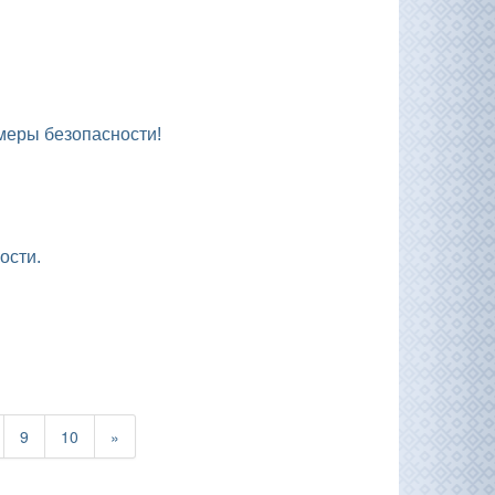
 меры безопасности!
ости.
.
9
10
»