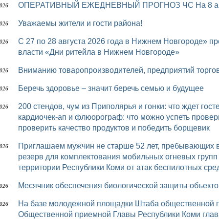
ОПЕРАТИВНЫЙ ЕЖЕДНЕВНЫЙ ПРОГНОЗ ЧС На 8 авг
2026
Уважаемы жители и гости района!
2026
с 27 по 28 августа 2026 года в Нижнем Новгороде» пройдет межрегиональный форум бизнеса и
2026
власти «Дни ритейла в Нижнем Новгороде»
Вниманию товаропроизводителей, предприятий торго
2026
Беречь здоровье – значит беречь семью и будущее
2026
200 стендов, чум из Приполярья и гонки: что ждет гостей шестого «Достояния Севера» УЗИ,
2026
кардиочек-ап и флюорограф: что можно успеть провер
проверить качество продуктов и победить борщевик
Приглашаем мужчин не старше 52 лет, пребывающих в запасе, в мобилизационный людской
2026
резерв для комплектования мобильных огневых групп
территории Республики Коми от атак беспилотных сред
Месячник обеспечения биологической защиты объек
2026
На базе молодежной площадки Штаба общественной поддержки «Команда Республики Коми»
2026
Общественной приемной Главы Республики Коми глав