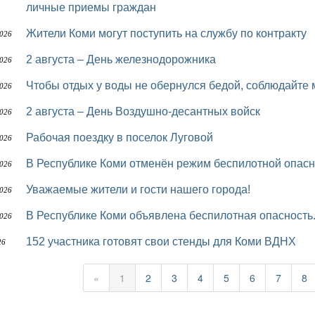
личные приемы граждан
Жители Коми могут поступить на службу по контракту
2026
2 августа – День железнодорожника
2026
Чтобы отдых у воды не обернулся бедой, соблюдайте
2026
2 августа – День Воздушно-десантных войск
2026
Рабочая поездку в поселок Луговой
2026
В Республике Коми отменён режим беспилотной опасн
2026
Уважаемые жители и гости нашего города!
2026
В Республике Коми объявлена беспилотная опасность
2026
152 участника готовят свои стенды для Коми ВДНХ
26
«
1
2
3
4
5
6
7
8