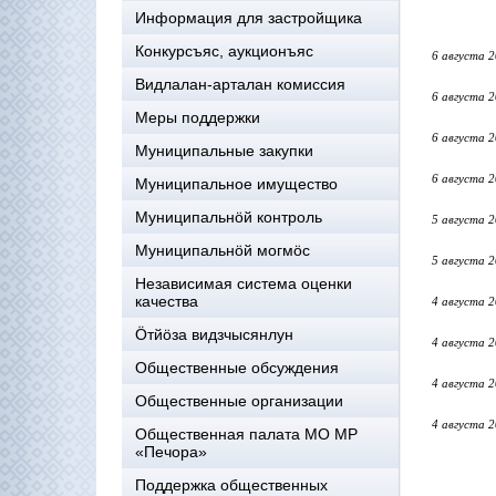
Информация для застройщика
Конкурсъяс, аукционъяс
6 августа 
Видлалан-арталан комиссия
6 августа 
Меры поддержки
6 августа 
Муниципальные закупки
6 августа 
Муниципальное имущество
Муниципальнӧй контроль
5 августа 
Муниципальнöй могмöс
5 августа 
Независимая система оценки
качества
4 августа 
Öтйöза видзчысянлун
4 августа 
Общественные обсуждения
4 августа 
Общественные организации
4 августа 
Общественная палата МО МР
«Печора»
Поддержка общественных