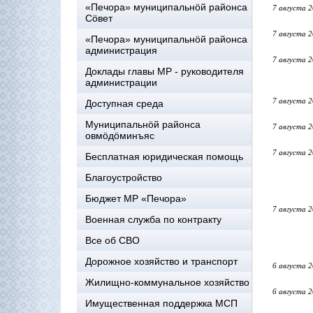
«Печора» муниципальнöй районса
7 августа 
Сöвет
7 августа 
«Печора» муниципальнöй районса
администрация
7 августа 
Доклады главы МР - руководителя
администрации
7 августа 
Доступная среда
Муниципальнöй районса
7 августа 
овмöдöминъяс
7 августа 
Бесплатная юридическая помощь
Благоустройство
Бюджет МР «Печора»
7 августа 
Военная служба по контракту
Все об СВО
Дорожное хозяйство и транспорт
6 августа 
Жилищно-коммунальное хозяйство
6 августа 
Имущественная поддержка МСП