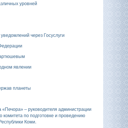
азличных уровней
х уведомлений через Госуслуги
 Федерации
 Мартюшевым
родном явлении
держав планеты
и
о комитета по подготовке и проведению
Республики Коми.