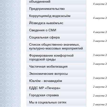
объединений
4 августа 
Предпринимательство
Коррупциякöд водзсасьöм
4 августа 
Йöзводзса кывзöмъяс
Сведения о СМИ
4 августа 
Социальная сфера
3 августа 
Список общественно-значимых,
культурно-массовых мероприятий
Формирование комфортной
3 августа 
городской среды
3 августа 
Частичная мобилизация
Экономические вопросы
3 августа 
Юалӧм - вочавидзӧм
2 августа 
ЕДДС МР «Печора»
Городская справка
2 августа 
Мы в социальных сетях
2 августа 