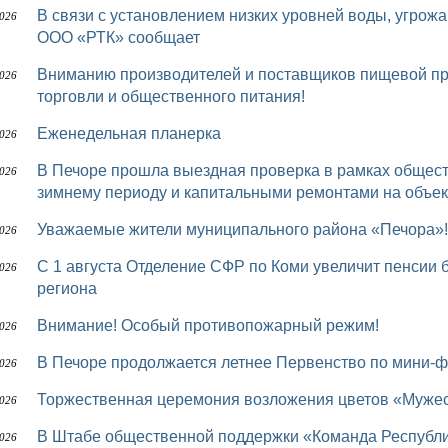
В связи с установлением низких уровней воды, угрожающей безопасности перевозки пассажиров,
2026
ООО «РТК» сообщает
Вниманию производителей и поставщиков пищевой продукции, представителей предприятий
2026
торговли и общественного питания!
Еженедельная планерка
2026
В Печоре прошла выездная проверка в рамках общественного контроля за подготовкой к осенне-
2026
зимнему периоду и капитальными ремонтами на объек
Уважаемые жители муниципального района «Печора»!
2026
С 1 августа Отделение СФР по Коми увеличит пенсии более 75 тыс. работающих пенсионеров
2026
региона
Внимание! Особый противопожарный режим!
2026
В Печоре продолжается летнее Первенство по мини-
2026
Торжественная церемония возложения цветов «Мужес
2026
В Штабе общественной поддержки «Команда Республики Коми» депутаты Совета района проводят
2026