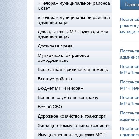
«Печора» муниципальнöй районса
Главн
Сöвет
«Печора» муниципальнöй районса
Постано
администрация
рекоменд
муницип
Доклады главы МР - руководителя
администрации
Доступная среда
Постано
Муниципальнöй районса
админист
овмöдöминъяс
Постанов
Бесплатная юридическая помощь
МР «Печо
Благоустройство
Постанов
МР «Печо
Бюджет МР «Печора»
Постанов
Военная служба по контракту
МР «Печо
Все об СВО
Постано
Дорожное хозяйство и транспорт
админист
Жилищно-коммунальное хозяйство
Постано
админист
Имущественная поддержка МСП