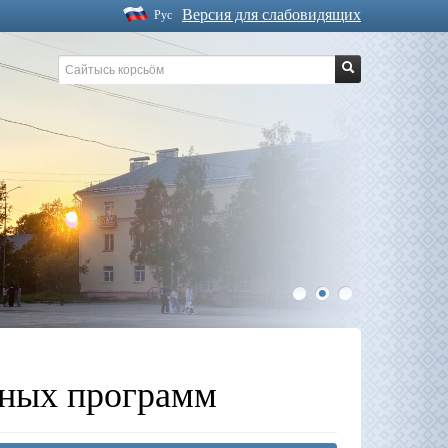
Версия для слабовидящих
Рус
1
2
3
ьных программ