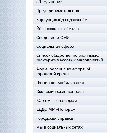
объединений
Предпринимательство
Коррупциякöд водзсасьöм
Йöзводзса кывзöмъяс
Сведения о СМИ
Социальная сфера
Список общественно-значимых,
культурно-массовых мероприятий
Формирование комфортной
городской среды
Частичная мобилизация
Экономические вопросы
Юалӧм - вочавидзӧм
ЕДДС МР «Печора»
Городская справка
Мы в социальных сетях