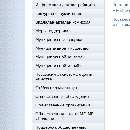
Постанов
Информация для застройщика
МР «Печо
Конкурсъяс, аукционъяс
Постанов
Видлалан-арталан комиссия
МР «Печо
Меры поддержки
Муниципальные закупки
Муниципальное имущество
Муниципальнӧй контроль
Муниципальнöй могмöс
Независимая система оценки
качества
Öтйöза видзчысянлун
Общественные обсуждения
Общественные организации
Общественная палата МО МР
«Печора»
Поддержка общественных