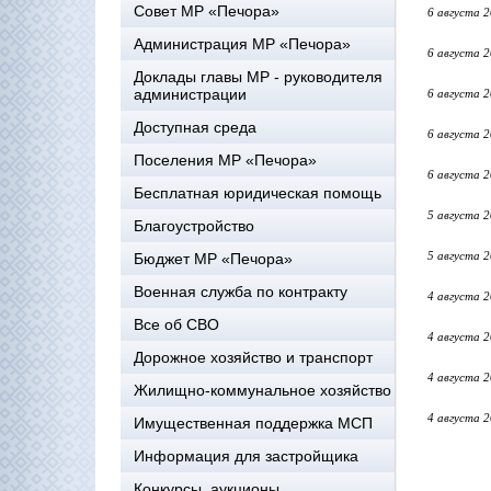
Совет МР «Печора»
6 августа 
Администрация МР «Печора»
6 августа 
Доклады главы МР - руководителя
администрации
6 августа 
Доступная среда
6 августа 
Поселения МР «Печора»
6 августа 
Бесплатная юридическая помощь
5 августа 
Благоустройство
5 августа 
Бюджет МР «Печора»
Военная служба по контракту
4 августа 
Все об СВО
4 августа 
Дорожное хозяйство и транспорт
4 августа 
Жилищно-коммунальное хозяйство
4 августа 
Имущественная поддержка МСП
Информация для застройщика
Конкурсы, аукционы