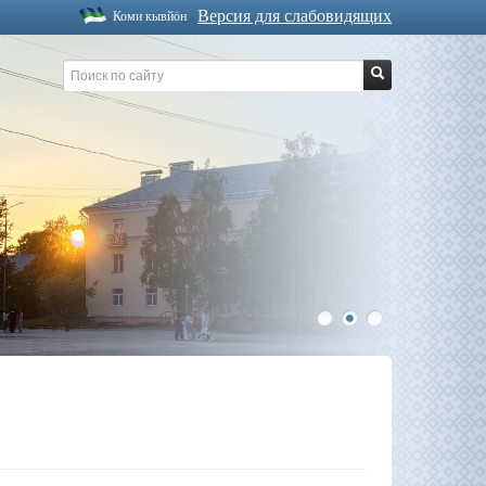
Версия для слабовидящих
Коми кывйöн
1
2
3