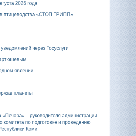
уста 2026 года
тов птицеводства «СТОП ГРИПП»
х уведомлений через Госуслуги
 Мартюшевым
родном явлении
держав планеты
и
о комитета по подготовке и проведению
Республики Коми.