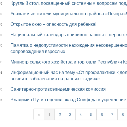
Круглый стол, посвященный системным вопросам под
26
Уважаемые жители муниципального района «Печора»!
26
Открытое окно – опасность для ребенка!
26
Национальный календарь прививок: защита с первых 
26
Памятка о недопустимости нахождения несовершеннолетних на водных объектах без
26
сопровождения взрослых
Министр сельского хозяйства и торговли Республики 
26
Информационный час на тему «От профилактики к долголетию: как диспансеризация помогает
26
выявить заболевания на ранних стадиях»
Санитарно-противоэпидемическая комиссия
26
Владимир Путин оценил вклад Совфеда в укрепление
26
«
1
2
3
4
5
6
7
8