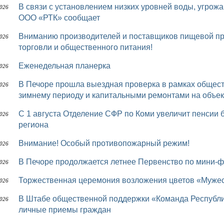
В связи с установлением низких уровней воды, угрожающей безопасности перевозки пассажиров,
2026
ООО «РТК» сообщает
Вниманию производителей и поставщиков пищевой продукции, представителей предприятий
2026
торговли и общественного питания!
Еженедельная планерка
2026
В Печоре прошла выездная проверка в рамках общественного контроля за подготовкой к осенне-
2026
зимнему периоду и капитальными ремонтами на объек
С 1 августа Отделение СФР по Коми увеличит пенсии более 75 тыс. работающих пенсионеров
2026
региона
Внимание! Особый противопожарный режим!
2026
В Печоре продолжается летнее Первенство по мини-
2026
Торжественная церемония возложения цветов «Мужес
2026
В Штабе общественной поддержки «Команда Республики Коми» депутаты Совета района проводят
2026
личные приемы граждан