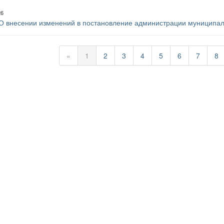
26
О внесении изменений в постановление администрации муниципал
«
1
2
3
4
5
6
7
8