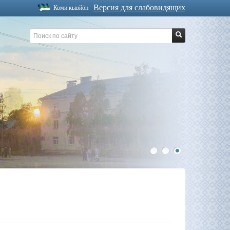
Версия для слабовидящих
Коми кывйöн
1
2
3