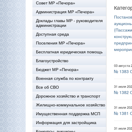
Совет МР «Печора»
Катего
Администрация МР «Печора»
Постано
Доклады главы МР - руководителя
аукцион
администрации
(Пассажи
Доступная среда
конструк
предприн
Поселения МР «Печора»
меропри
Бесплатная юридическая помощь
Благоустройство
03 августа 
Бюджет МР «Печора»
№ 1383 О
Военная служба по контракту
31 июля 20
Все об СВО
№ 1382 О
Дорожное хозяйство и транспорт
Жилищно-коммунальное хозяйство
31 июля 20
№ 1381 О
Имущественная поддержка МСП
Информация для застройщика
31 июля 20
Конкурсы, аукционы