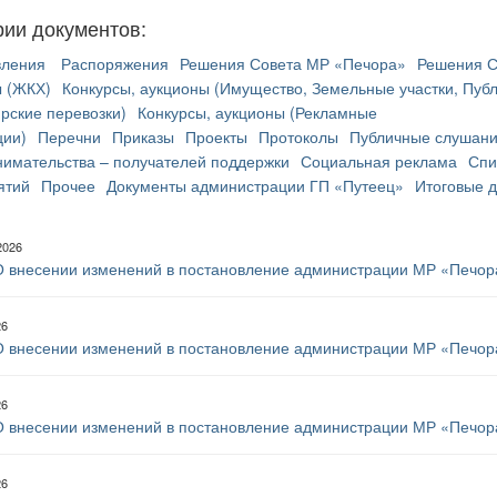
рии документов:
вления
Распоряжения
Решения Совета МР «Печора»
Решения С
ы (ЖКХ)
Конкурсы, аукционы (Имущество, Земельные участки, Пуб
рские перевозки)
Конкурсы, аукционы (Рекламные
ции)
Перечни
Приказы
Проекты
Протоколы
Публичные слушан
имательства – получателей поддержки
Социальная реклама
Спи
ятий
Прочее
Документы администрации ГП «Путеец»
Итоговые 
2026
 внесении изменений в постановление администрации МР «Печора
26
 внесении изменений в постановление администрации МР «Печора»
26
 внесении изменений в постановление администрации МР «Печора»
26