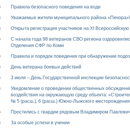
Правила безопасного поведения на воде
6
Уважаемые жители муниципального района «Печора»!
6
Открыта регистрация участников на XI Всероссийску
6
С начала года 98 ветеранов СВО региона оздоровились в Центрах реабилитации по путевкам
6
Отделения СФР по Коми
Правила и порядок поведения при обнаружении подо
6
День ветерана боевых действий
6
3 июля – День Государственной инспекции безопасно
6
Уведомление о проведении общественных обсуждений предварительных материалов оценки
6
воздействия на окружающую среду объекта: «Строите
№ 5 (расш.), 6 (расш.) Южно-Лыжского месторождения
Простились с гвардии рядовым Владимиром Павлов
6
За особые успехи в учении
6