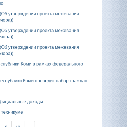
но
ечора))
ечора))
ечора))
 Республики Коми проводит набор граждан
 официальные доходы
 техникуме
9
10
»