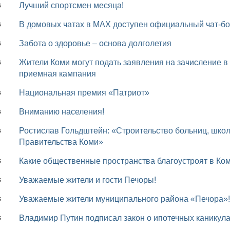
Лучший спортсмен месяца!
6
В домовых чатах в МАХ доступен официальный чат-бо
6
Забота о здоровье – основа долголетия
6
Жители Коми могут подать заявления на зачисление в ВУЗы онлайн: на Госуслугах стартовала
6
приемная кампания
Национальная премия «Патриот»
6
Вниманию населения!
6
Ростислав Гольдштейн: «Строительство больниц, школ, дорог и мостов – всегда в центре внимания
6
Правительства Коми»
Какие общественные пространства благоустроят в Ком
6
Уважаемые жители и гости Печоры!
6
Уважаемые жители муниципального района «Печора»!
6
Владимир Путин подписал закон о ипотечных каникула
6