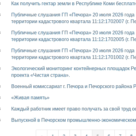
Как получить гектар земли в Республике Коми бесплат
6
Публичные слушания ГП «Печора» 20 июля 2026 года (Об утверждении проекта межевания
6
территории кадастрового квартала 11:12:1702007 (г. П
Публичные слушания ГП «Печора» 20 июля 2026 года (Об утверждении проекта межевания
6
территории кадастрового квартала 11:12:1702005 (г. П
Публичные слушания ГП «Печора» 20 июля 2026 года (Об утверждении проекта межевания
6
территории кадастрового квартала 11:12:1701002 (г. П
Экологический мониторинг контейнерных площадок Республики Коми в рамках федерального
6
проекта «Чистая страна».
Военный комиссариат г. Печора и Печорского района
6
«Живая память»
6
Каждый работник имеет право получать за свой труд
6
Выпускной в Печорском промышленно-экономическом
6
«
1
2
3
4
5
6
7
8