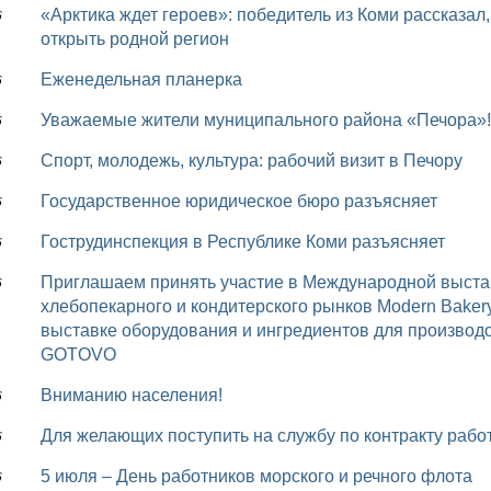
«Арктика ждет героев»: победитель из Коми рассказал, как выиграть 3 миллиона рублей и заново
6
открыть родной регион
Еженедельная планерка
6
Уважаемые жители муниципального района «Печора»!
6
Спорт, молодежь, культура: рабочий визит в Печору
6
Государственное юридическое бюро разъясняет
6
Гострудинспекция в Республике Коми разъясняет
6
Приглашаем принять участие в Международной выставке оборудования и ингредиентов для
6
хлебопекарного и кондитерского рынков Modern Bak
выставке оборудования и ингредиентов для производ
GOTOVO
Вниманию населения!
6
Для желающих поступить на службу по контракту раб
6
5 июля – День работников морского и речного флота
6