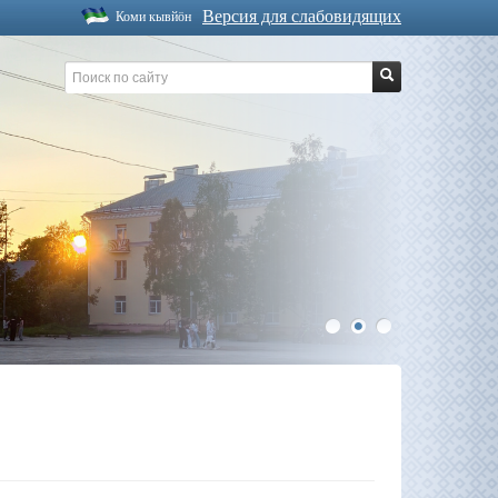
Версия для слабовидящих
Коми кывйöн
1
2
3